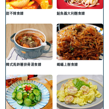
甜不辣食譜
鮭魚義大利麵食譜
韓式馬鈴薯排骨湯食譜
螞蟻上樹食譜