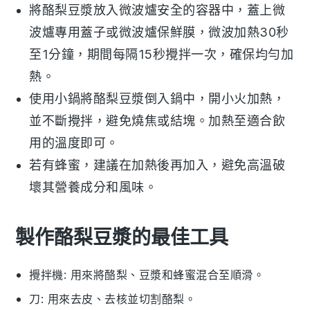
將
酪梨豆漿
放入微波爐安全的容器中，蓋上微
波爐專用蓋子或微波爐保鮮膜，微波加熱30秒
至1分鐘，期間每隔15秒攪拌一次，確保均勻加
熱。
使用小鍋將
酪梨豆漿
倒入鍋中，開小火加熱，
並不斷攪拌，避免燒焦或結塊。加熱至適合飲
用的溫度即可。
若有
蜂蜜
，建議在加熱後再加入，避免高溫破
壞其營養成分和風味。
製作酪梨豆漿的最佳工具
攪拌機
: 用來將酪梨、豆漿和蜂蜜混合至順滑。
刀
: 用來去皮、去核並切割酪梨。