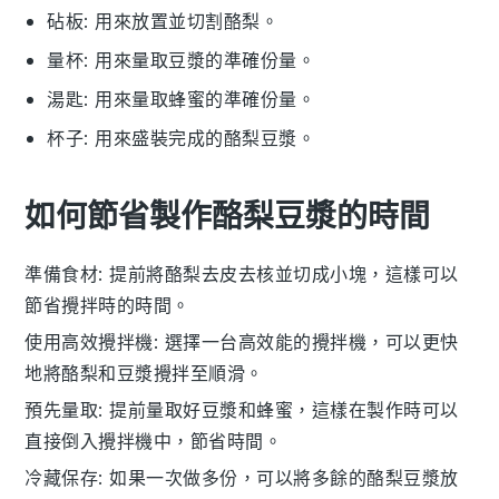
砧板
: 用來放置並切割酪梨。
量杯
: 用來量取豆漿的準確份量。
湯匙
: 用來量取蜂蜜的準確份量。
杯子
: 用來盛裝完成的酪梨豆漿。
如何節省製作酪梨豆漿的時間
準備食材
: 提前將
酪梨
去皮去核並切成小塊，這樣可以
節省攪拌時的時間。
使用高效攪拌機
: 選擇一台高效能的
攪拌機
，可以更快
地將
酪梨
和
豆漿
攪拌至順滑。
預先量取
: 提前量取好
豆漿
和
蜂蜜
，這樣在製作時可以
直接倒入攪拌機中，節省時間。
冷藏保存
: 如果一次做多份，可以將多餘的
酪梨豆漿
放