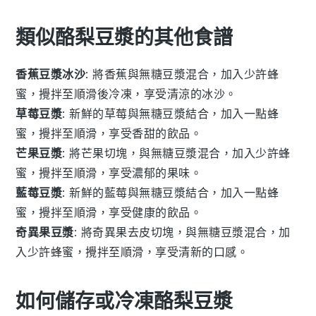
類似酪梨豆漿的其他食譜
香蕉豆漿冰沙
: 將
香蕉
與
無糖豆漿
混合，加入少許
蜂
蜜
，攪拌至順滑後冷凍，享受清涼的
冰沙
。
草莓豆漿
: 新鮮的
草莓
與
無糖豆漿
結合，加入一點
蜂
蜜
，攪拌至順滑，享受香甜的
飲品
。
芒果豆漿
: 將
芒果
切塊，與
無糖豆漿
混合，加入少許
蜂
蜜
，攪拌至順滑，享受濃郁的
果味
。
藍莓豆漿
: 新鮮的
藍莓
與
無糖豆漿
結合，加入一點
蜂
蜜
，攪拌至順滑，享受健康的
飲品
。
奇異果豆漿
: 將
奇異果
去皮切塊，與
無糖豆漿
混合，加
入少許
蜂蜜
，攪拌至順滑，享受清新的
口感
。
如何儲存或冷凍酪梨豆漿