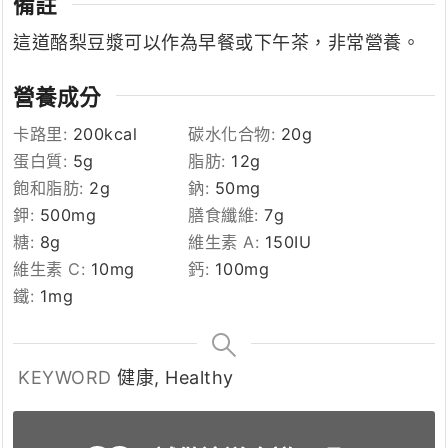
備註
這道酪梨豆漿可以作為早餐或下午茶，非常營養。
營養成分
卡路里:
200
kcal
碳水化合物:
20
g
蛋白質:
5
g
脂肪:
12
g
飽和脂肪:
2
g
鈉:
50
mg
鉀:
500
mg
膳食纖維:
7
g
糖:
8
g
維生素 A:
150
IU
維生素 C:
10
mg
鈣:
100
mg
鐵:
1
mg
KEYWORD
健康, Healthy