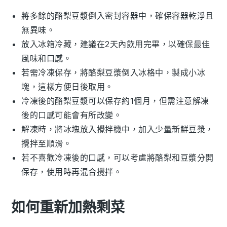
將多餘的
酪梨豆漿
倒入密封容器中，確保容器乾淨且
無異味。
放入冰箱冷藏，建議在2天內飲用完畢，以確保最佳
風味和口感。
若需冷凍保存，將
酪梨豆漿
倒入冰格中，製成小冰
塊，這樣方便日後取用。
冷凍後的
酪梨豆漿
可以保存約1個月，但需注意解凍
後的口感可能會有所改變。
解凍時，將冰塊放入攪拌機中，加入少量新鮮
豆漿
，
攪拌至順滑。
若不喜歡冷凍後的口感，可以考慮將
酪梨
和
豆漿
分開
保存，使用時再混合攪拌。
如何重新加熱剩菜