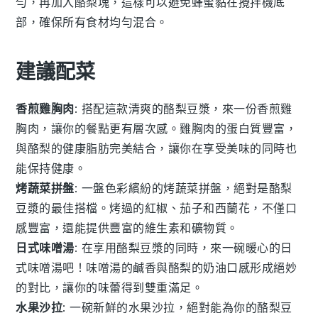
勻，再加入酪梨塊，這樣可以避免蜂蜜黏在攪拌機底
部，確保所有食材均勻混合。
建議配菜
香煎雞胸肉
: 搭配這款清爽的
酪梨豆漿
，來一份香煎雞
胸肉，讓你的餐點更有層次感。雞胸肉的
蛋白質
豐富，
與
酪梨
的健康脂肪完美結合，讓你在享受美味的同時也
能保持健康。
烤蔬菜拼盤
: 一盤色彩繽紛的烤蔬菜拼盤，絕對是
酪梨
豆漿
的最佳搭檔。烤過的
紅椒
、
茄子
和
西蘭花
，不僅口
感豐富，還能提供豐富的
維生素
和
礦物質
。
日式味噌湯
: 在享用
酪梨豆漿
的同時，來一碗暖心的日
式味噌湯吧！味噌湯的
鹹香
與
酪梨
的
奶油
口感形成絕妙
的對比，讓你的味蕾得到雙重滿足。
水果沙拉
: 一碗新鮮的水果沙拉，絕對能為你的
酪梨豆