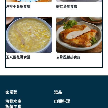
涼拌小黃瓜食譜
蝦仁滑蛋食譜
玉米蛋花湯食譜
去骨雞腿排食譜
Footer
家常菜
湯品
海鮮水產
肉類料理
飯麵主食