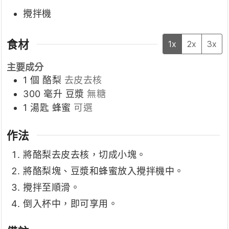
攪拌機
食材
1x
2x
3x
主要成分
1
個
酪梨
去皮去核
300
毫升
豆漿
無糖
1
湯匙
蜂蜜
可選
作法
將酪梨去皮去核，切成小塊。
將酪梨塊、豆漿和蜂蜜放入攪拌機中。
攪拌至順滑。
倒入杯中，即可享用。