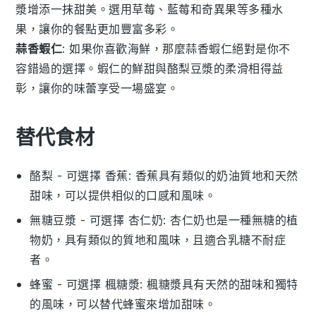
漿
增添一抹甜美。選用
草莓
、
藍莓
和
奇異果
等多種水
果，讓你的餐點更加豐富多彩。
蒜香蝦仁
: 如果你喜歡海鮮，那麼蒜香蝦仁絕對是你不
容錯過的選擇。蝦仁的
鮮甜
與
酪梨豆漿
的
柔滑
相得益
彰，讓你的味蕾享受一場盛宴。
替代食材
酪梨
- 可選擇
香蕉
: 香蕉具有類似的奶油質地和天然
甜味，可以提供相似的口感和風味。
無糖豆漿
- 可選擇
杏仁奶
: 杏仁奶也是一種無糖的植
物奶，具有類似的質地和風味，且適合乳糖不耐症
者。
蜂蜜
- 可選擇
楓糖漿
: 楓糖漿具有天然的甜味和獨特
的風味，可以替代蜂蜜來增加甜味。