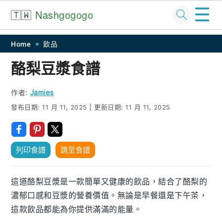
☰
🇹🇼
Nash
gogogo
Skip
Skip
Skip
Skip
Home
飲品
to
to
to
to
酪梨豆漿食譜
primary
main
primary
footer
navigation
content
sidebar
作者:
Jamies
發布日期:
11 月 11, 2025
|
更新日期:
11 月 11, 2025
列印食譜
跳至食譜
這道酪梨豆漿是一款簡單又健康的飲品，結合了酪梨的
濃郁口感和豆漿的營養價值。無論是早餐還是下午茶，
這款飲品都能為你提供滿滿的能量。