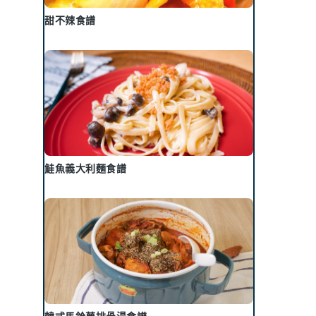
甜不辣食譜
鮭魚義大利麵食譜