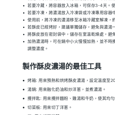
若要冷藏，將容器放入冰箱，可保存3-4天。
若要冷凍，將
濃湯
放入冷凍袋或冷凍專用容器中
使用前，將冷凍的
濃湯
移至冰箱冷藏室解凍，約
若
酥皮
已經烤好，建議單獨儲存，避免與
濃湯
將
酥皮
放在密封袋中，儲存在室溫乾燥處，避
加熱
濃湯
時，可在鍋中小火慢慢加熱，並不時
調整濃度。
製作酥皮濃湯的最佳工具
烤箱
: 用來預熱和烘烤酥皮濃湯，設定溫度至2
湯鍋
: 用來融化奶油和炒洋蔥，並煮濃湯。
攪拌匙
: 用來攪拌麵粉、雞湯和牛奶，使其均
切菜板
: 用來切丁洋蔥。