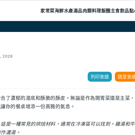
家常菜
海鮮水產
湯品
肉類料理
飯麵主食
飲品
點
, 2026
列印食譜
跳至食
結合了濃郁的湯底和酥脆的酥皮。無論是作為開胃菜還是主菜，
能讓你的餐桌增添一份高雅的氣息。
。這是一種常見的烘焙材料，通常在冷凍區可以找到。雞湯和牛
製作濃湯。