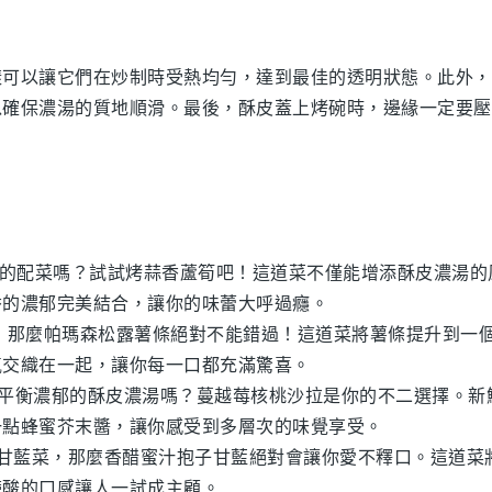
樣可以讓它們在炒制時受熱均勻，達到最佳的透明狀態。此外，
以確保濃湯的質地順滑。最後，
酥皮
蓋上烤碗時，邊緣一定要壓
味的配菜嗎？試試
烤蒜香蘆筍
吧！這道菜不僅能增添
酥皮濃湯
的
香的濃郁完美結合，讓你的味蕾大呼過癮。
，那麼
帕瑪森松露薯條
絕對不能錯過！這道菜將
薯條
提升到一
氣交織在一起，讓你每一口都充滿驚喜。
平衡濃郁的
酥皮濃湯
嗎？
蔓越莓核桃沙拉
是你的不二選擇。新
一點蜂蜜芥末醬，讓你感受到多層次的味覺享受。
甘藍菜
，那麼
香醋蜜汁抱子甘藍
絕對會讓你愛不釋口。這道菜
帶酸的口感讓人一試成主顧。