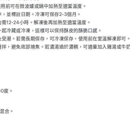
使用前可在微波爐或鍋中加熱至適當溫度。
，並標註日期。冷凍可保存2-3個月。
需12-24小時。解凍後再加熱至適當溫度。
一起冷藏或冷凍，這樣可以保持
酥皮
的酥脆口感。
免受潮。若需長期保存，可冷凍保存，使用前在室溫解凍即可
攪拌，避免底部燒焦。若
濃湯
過於濃稠，可適量加入
雞湯
或
牛
00度。
勻混合。