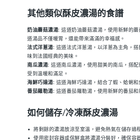
其他類似酥皮濃湯的食譜
奶油蘑菇濃湯
: 這道
奶油蘑菇濃湯
，使用新鮮的
蘑
道湯品不僅暖胃，還能帶來滿滿的幸福感。
法式洋蔥湯
: 這道
法式洋蔥湯
，以
洋蔥
為主角，搭
味到法國經典的美味。
南瓜濃湯
: 這道
南瓜濃湯
，使用甜美的
南瓜
，搭配
受到溫暖和滿足。
海鮮巧達湯
: 這道
海鮮巧達湯
，結合了
蝦
、
蛤蜊
和
番茄羅勒湯
: 這道
番茄羅勒湯
，使用新鮮的
番茄
和
如何儲存/冷凍酥皮濃湯
將剩餘的
濃湯
放涼至室溫，避免熱氣在儲存過
使用密封容器或保鮮盒將
濃湯
分裝好，確保容