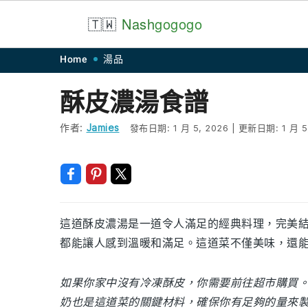
🇹🇼
Nash
gogogo
Skip
Skip
Skip
Skip
Home
湯品
to
to
to
to
酥皮濃湯食譜
primary
main
primary
footer
navigation
content
sidebar
作者:
Jamies
發布日期:
1 月 5, 2026
|
更新日期:
1 月 5
這道酥皮濃湯是一道令人滿足的經典料理，完美
都能讓人感到溫暖和滿足。這道菜不僅美味，還
如果你家中沒有冷凍酥皮，你需要前往超市購買
奶也是這道菜的關鍵材料，確保你有足夠的量來