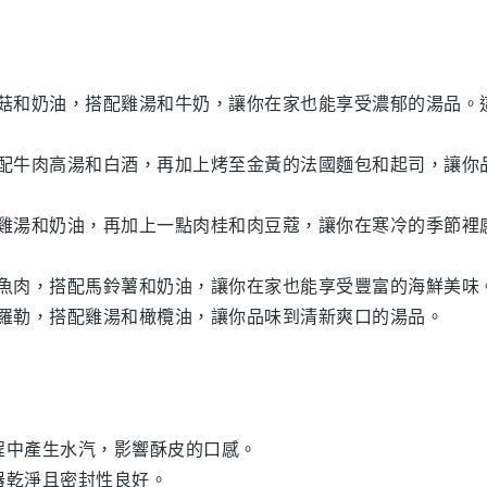
菇
和
奶油
，搭配
雞湯
和
牛奶
，讓你在家也能享受濃郁的
湯品
。
配
牛肉高湯
和
白酒
，再加上烤至金黃的
法國麵包
和
起司
，讓你
雞湯
和
奶油
，再加上一點
肉桂
和
肉豆蔻
，讓你在寒冷的季節裡
魚肉
，搭配
馬鈴薯
和
奶油
，讓你在家也能享受豐富的
海鮮
美味
羅勒
，搭配
雞湯
和
橄欖油
，讓你品味到清新爽口的
湯品
。
程中產生水汽，影響
酥皮
的口感。
器乾淨且密封性良好。