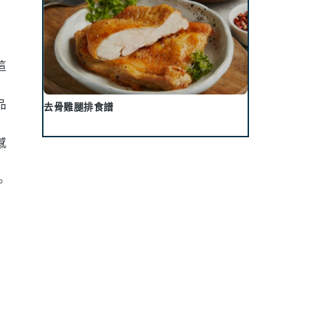
這
品
去骨雞腿排食譜
感
。