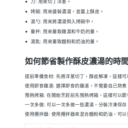
刀
: 用來切丁洋蔥。
烤碗
: 用來盛裝濃湯，並蓋上酥皮。
湯勺
: 用來將濃湯倒入烤碗中。
量杯
: 用來量取雞湯和牛奶的量。
湯匙
: 用來量取麵粉和奶油的量。
如何節省製作酥皮濃湯的時
提前準備食材
: 先將
洋蔥
切丁，
酥皮
解凍，這樣可
使用即食雞湯
: 選擇即食的
雞湯
，不需要自己熬煮
預熱烤箱
: 在開始烹飪前先預熱
烤箱
，這樣可以節
一次多做
: 可以一次多做一些
濃湯
，分裝冷凍保存
使用攪拌器
: 使用攪拌器來混合
麵粉
和
奶油
，可以