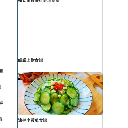
韓式馬鈴薯排骨湯食譜
螞蟻上樹食譜
風
個
鮮
將
涼拌小黃瓜食譜