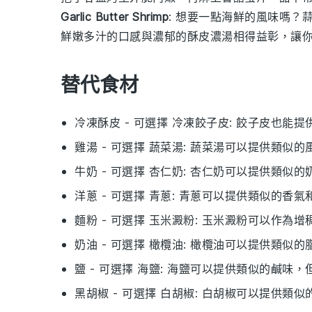
Garlic Butter Shrimp
: 想要一點海鮮的風味嗎？
鮮嫩多汁的口感與濃郁的
酥皮濃湯
相得益彰，讓
替代食材
冷凍酥皮
- 可選擇
冷凍餃子皮
: 餃子皮也能
雞湯
- 可選擇
蔬菜湯
: 蔬菜湯可以提供類似
牛奶
- 可選擇
杏仁奶
: 杏仁奶可以提供類似
洋蔥
- 可選擇
青蔥
: 青蔥可以提供類似的香
麵粉
- 可選擇
玉米澱粉
: 玉米澱粉可以作為
奶油
- 可選擇
橄欖油
: 橄欖油可以提供類似
鹽
- 可選擇
海鹽
: 海鹽可以提供類似的鹹味，
黑胡椒
- 可選擇
白胡椒
: 白胡椒可以提供類