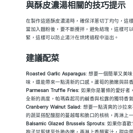
與酥皮濃湯相關的技巧提示
在製作這道酥皮濃湯時，確保
洋蔥
切丁均勻，這
當加入
麵粉
後，要不斷攪拌，避免結塊，這樣可
緊，這樣可以防止湯汁在烘烤過程中溢出。
建議配菜
Roasted Garlic Asparagus
: 想要一個簡單又美
味，還能帶來一點清新的口感。蘆筍的脆嫩與蒜
Parmesan Truffle Fries
: 如果你是
薯條
的愛好者
全新的高度，帕瑪森起司的鹹香與松露的獨特香
Cranberry Walnut Salad
: 想要一點清爽的
沙拉
來
的
蔬菜
搭配酸甜的
蔓越莓
和脆口的
核桃
，再淋上
Balsamic Glazed Brussels Sprouts
: 如果你喜歡
抱子甘藍
烤至外脆內嫩，再淋上香醋蜜汁，甜中