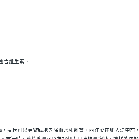
，富含維生素。
鐘，這樣可以更徹底地去除血水和雜質。
西洋菜
在加入湯中前
色。煮湯時，
薑片
的量可以根據個人口味適量增減，這樣能更好