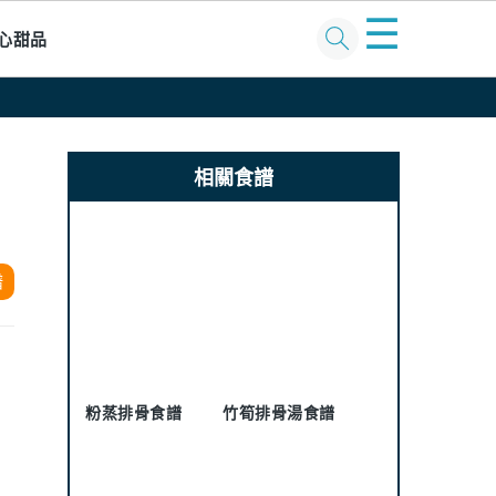
☰
心甜品
Primary
Sidebar
相關食譜
譜
粉蒸排骨食譜
竹筍排骨湯食譜