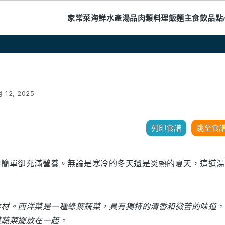
家常菜
海鮮水產
湯品
肉類料理
飯麵主食
飲品
點
月 12, 2025
列印食譜
跳至食
作簡單卻充滿營養。無論是寒冷的冬天還是炎熱的夏天，這道湯
食材。西洋菜是一種綠葉蔬菜，具有獨特的清香和微苦的味道。
葉蔬菜擺放在一起。