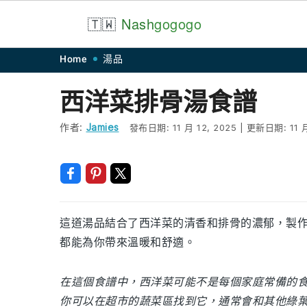
🇹🇼
Nash
gogogo
Skip
Skip
Skip
Skip
Home
湯品
to
to
to
to
西洋菜排骨湯食譜
primary
main
primary
footer
navigation
content
sidebar
作者:
Jamies
發布日期:
11 月 12, 2025
|
更新日期:
11 
這道湯品結合了西洋菜的清香和排骨的濃郁，製
都能為你帶來溫暖和舒適。
在這個食譜中，西洋菜可能不是每個家庭常備的
你可以在超市的蔬菜區找到它，通常會和其他綠