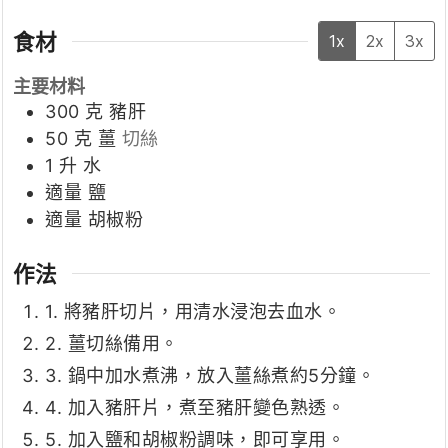
食材
1x
2x
3x
主要材料
300
克
豬肝
50
克
薑
切絲
1
升
水
適量
鹽
適量
胡椒粉
作法
1. 將豬肝切片，用清水浸泡去血水。
2. 薑切絲備用。
3. 鍋中加水煮沸，放入薑絲煮約5分鐘。
4. 加入豬肝片，煮至豬肝變色熟透。
5. 加入鹽和胡椒粉調味，即可享用。