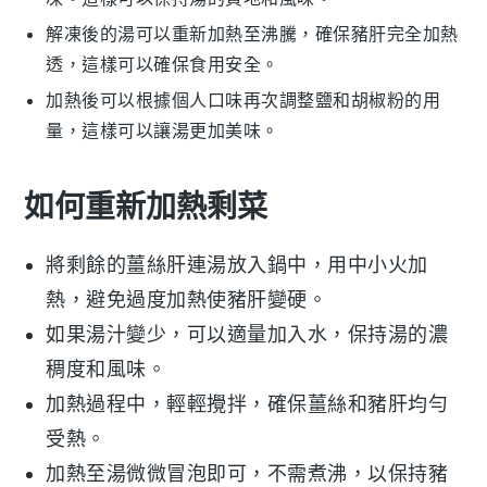
解凍後的湯可以重新加熱至沸騰，確保
豬肝
完全加熱
透，這樣可以確保食用安全。
加熱後可以根據個人口味再次調整
鹽
和
胡椒粉
的用
量，這樣可以讓湯更加美味。
如何重新加熱剩菜
將剩餘的
薑絲肝連湯
放入鍋中，用中小火加
熱，避免過度加熱使
豬肝
變硬。
如果湯汁變少，可以適量加入
水
，保持湯的濃
稠度和風味。
加熱過程中，輕輕攪拌，確保
薑絲
和
豬肝
均勻
受熱。
加熱至湯微微冒泡即可，不需煮沸，以保持
豬