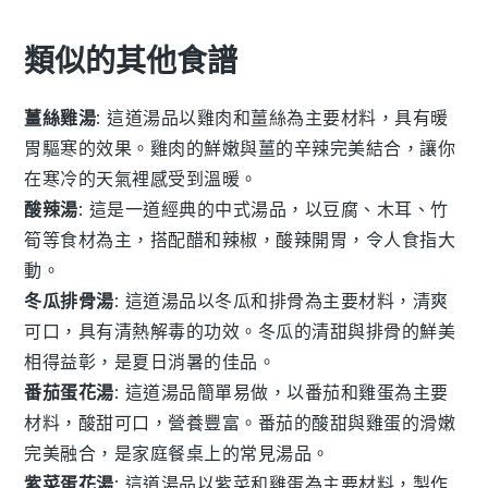
類似的其他食譜
薑絲雞湯
: 這道湯品以
雞肉
和
薑絲
為主要材料，具有暖
胃驅寒的效果。
雞肉
的鮮嫩與
薑
的辛辣完美結合，讓你
在寒冷的天氣裡感受到溫暖。
酸辣湯
: 這是一道經典的
中式湯品
，以
豆腐
、
木耳
、
竹
筍
等食材為主，搭配
醋
和
辣椒
，酸辣開胃，令人食指大
動。
冬瓜排骨湯
: 這道湯品以
冬瓜
和
排骨
為主要材料，清爽
可口，具有清熱解毒的功效。
冬瓜
的清甜與
排骨
的鮮美
相得益彰，是夏日消暑的佳品。
番茄蛋花湯
: 這道湯品簡單易做，以
番茄
和
雞蛋
為主要
材料，酸甜可口，營養豐富。
番茄
的酸甜與
雞蛋
的滑嫩
完美融合，是家庭餐桌上的常見湯品。
紫菜蛋花湯
: 這道湯品以
紫菜
和
雞蛋
為主要材料，製作