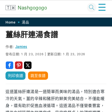
☰
🇹🇼
Nash
gogogo
Skip
Skip
Skip
Skip
Home
湯品
to
to
to
to
薑絲肝連湯食譜
primary
main
primary
footer
navigation
content
sidebar
作者:
Jamies
發布日期:
1 月 23, 2026
|
更新日期:
1 月 23, 2026
列印食譜
跳至食譜
這道薑絲肝連湯是一道簡單而美味的湯品，特別適合寒
冷的天氣。薑的辛辣和豬肝的鮮美完美結合，不僅能暖
身，還有助於促進血液循環。這道湯品不僅營養豐富，