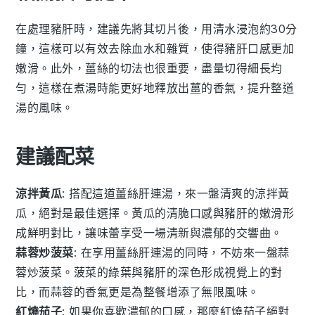
在處理
豬肝
時，建議先將其切片後，用清水浸泡約30分
鐘，這樣可以有效去除
血水
和雜質，使得
豬肝
口感更加
嫩滑。此外，
薑絲
的切法也很重要，盡量切得細長均
勻，這樣在煮湯時能更好地釋放出
薑
的香氣，提升整道
湯
的風味。
建議配菜
涼拌黃瓜
: 搭配這道
薑絲肝連湯
，來一盤清爽的
涼拌黃
瓜
，絕對是最佳選擇。
黃瓜
的清脆口感與
豬肝
的嫩滑形
成鮮明對比，讓味蕾享受一場清新與濃郁的交響曲。
蒜蓉炒菠菜
: 在享用
薑絲肝連湯
的同時，不妨來一盤
蒜
蓉炒菠菜
。
菠菜
的綠葉與
豬肝
的深色形成視覺上的對
比，而
蒜蓉
的香氣更是為整餐增添了無限風味。
紅燒茄子
: 如果你喜歡濃郁的口感，那麼
紅燒茄子
絕對