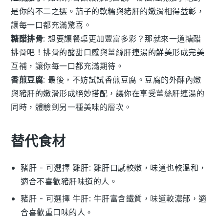
是你的不二之選。
茄子
的軟糯與
豬肝
的嫩滑相得益彰，
讓每一口都充滿驚喜。
糖醋排骨
: 想要讓餐桌更加豐富多彩？那就來一道
糖醋
排骨
吧！
排骨
的酸甜口感與
薑絲肝連湯
的鮮美形成完美
互補，讓你每一口都充滿期待。
香煎豆腐
: 最後，不妨試試
香煎豆腐
。
豆腐
的外酥內嫩
與
豬肝
的嫩滑形成絕妙搭配，讓你在享受
薑絲肝連湯
的
同時，體驗到另一種美味的層次。
替代食材
豬肝
- 可選擇
雞肝
: 雞肝口感較嫩，味道也較溫和，
適合不喜歡豬肝味道的人。
豬肝
- 可選擇
牛肝
: 牛肝富含鐵質，味道較濃郁，適
合喜歡重口味的人。