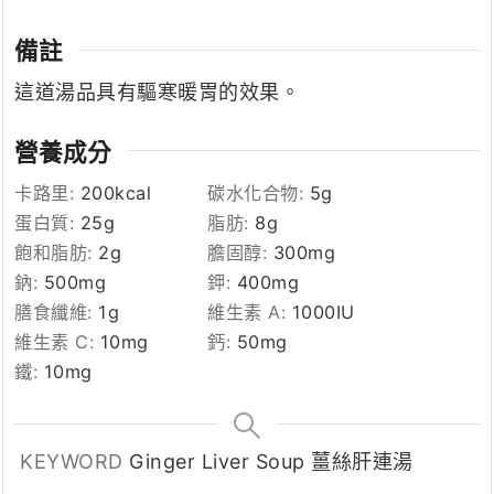
備註
這道湯品具有驅寒暖胃的效果。
營養成分
卡路里:
200
kcal
碳水化合物:
5
g
蛋白質:
25
g
脂肪:
8
g
飽和脂肪:
2
g
膽固醇:
300
mg
鈉:
500
mg
鉀:
400
mg
膳食纖維:
1
g
維生素 A:
1000
IU
維生素 C:
10
mg
鈣:
50
mg
鐵:
10
mg
KEYWORD
Ginger Liver Soup 薑絲肝連湯