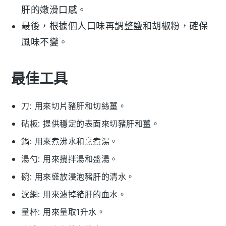
肝
的嫩滑口感。
最後，根據個人口味再調整
鹽
和
胡椒粉
，確保
風味不變。
最佳工具
刀
: 用來切片豬肝和切絲薑。
砧板
: 提供穩定的表面來切豬肝和薑。
鍋
: 用來煮沸水和烹煮湯。
湯勺
: 用來攪拌湯和盛湯。
碗
: 用來盛放浸泡豬肝的清水。
濾網
: 用來濾掉豬肝的血水。
量杯
: 用來量取1升水。