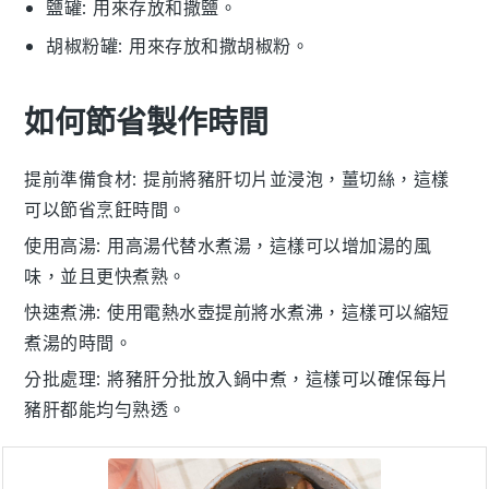
鹽罐
: 用來存放和撒鹽。
胡椒粉罐
: 用來存放和撒胡椒粉。
如何節省製作時間
提前準備食材
: 提前將
豬肝
切片並浸泡，
薑
切絲，這樣
可以節省烹飪時間。
使用高湯
: 用
高湯
代替水煮湯，這樣可以增加湯的風
味，並且更快煮熟。
快速煮沸
: 使用電熱水壺提前將
水
煮沸，這樣可以縮短
煮湯的時間。
分批處理
: 將
豬肝
分批放入鍋中煮，這樣可以確保每片
豬肝都能均勻熟透。