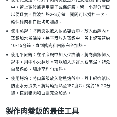
中，蓋上微波爐專用蓋子或保鮮膜，留一小部分開口
以便透氣。微波加熱2-3分鐘，期間可以攪拌一次，
確保
豬肉
和
白飯
均勻加熱。
使用蒸鍋：將
肉羹飯
放入耐熱容器中，放入蒸鍋內。
蒸鍋加水煮沸後，將容器放入蒸鍋中，蓋上鍋蓋蒸約
10-15分鐘，直到
豬肉
和
白飯
完全加熱。
使用平底鍋：在平底鍋中加入少許
油
，將
肉羹飯
倒入
鍋中，用中小火翻炒。可以加入少許
水
或
高湯
，避免
白飯
過乾，翻炒至均勻加熱。
使用烤箱：將
肉羹飯
放入耐熱烤盤中，蓋上鋁箔紙以
防止水分流失。將烤箱預熱至180度C，烤約15-20分
鐘，直到
豬肉
和
白飯
完全加熱。
製作肉羹飯的最佳工具