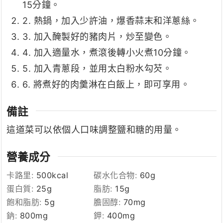
15分鐘。
2. 熱鍋，加入少許油，爆香蒜末和洋蔥絲。
3. 加入醃製好的豬肉片，炒至變色。
4. 加入適量水，煮滾後轉小火煮10分鐘。
5. 加入青蔥段，並用太白粉水勾芡。
6. 將煮好的肉羹淋在白飯上，即可享用。
備註
這道菜可以依個人口味調整鹽和糖的用量。
營養成分
卡路里:
500
kcal
碳水化合物:
60
g
蛋白質:
25
g
脂肪:
15
g
飽和脂肪:
5
g
膽固醇:
70
mg
鈉:
800
mg
鉀:
400
mg