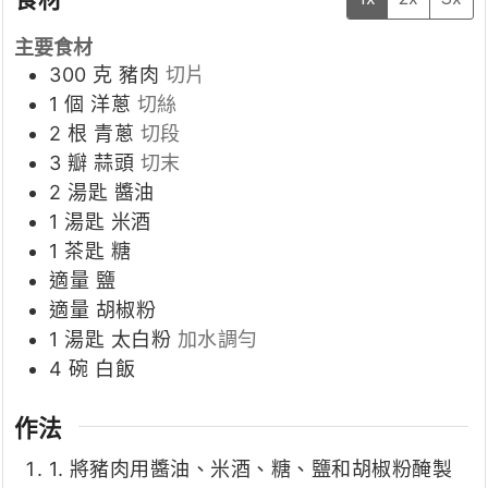
主要食材
300
克
豬肉
切片
1
個
洋蔥
切絲
2
根
青蔥
切段
3
瓣
蒜頭
切末
2
湯匙
醬油
1
湯匙
米酒
1
茶匙
糖
適量
鹽
適量
胡椒粉
1
湯匙
太白粉
加水調勻
4
碗
白飯
作法
1. 將豬肉用醬油、米酒、糖、鹽和胡椒粉醃製