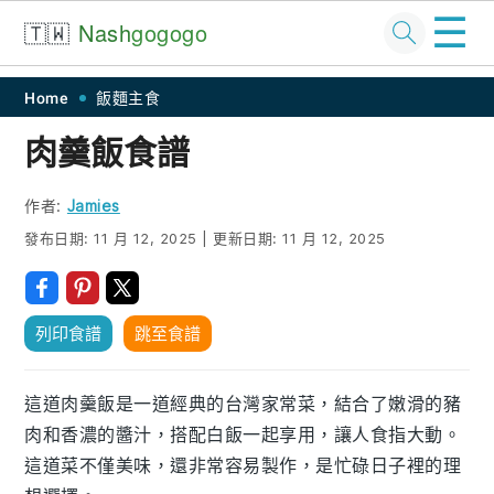
☰
🇹🇼
Nash
gogogo
Skip
Skip
Skip
Skip
Home
飯麵主食
to
to
to
to
肉羹飯食譜
primary
main
primary
footer
navigation
content
sidebar
作者:
Jamies
發布日期:
11 月 12, 2025
|
更新日期:
11 月 12, 2025
列印食譜
跳至食譜
這道肉羹飯是一道經典的台灣家常菜，結合了嫩滑的豬
肉和香濃的醬汁，搭配白飯一起享用，讓人食指大動。
這道菜不僅美味，還非常容易製作，是忙碌日子裡的理