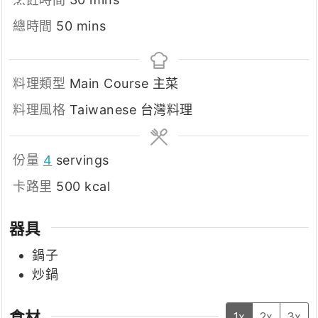
minutes
總時間
50
mins
料理類型
Main Course 主菜
料理風格
Taiwanese 台灣料理
份量
4
servings
卡路里
500
kcal
器具
鍋子
炒鍋
食材
1x
2x
3x