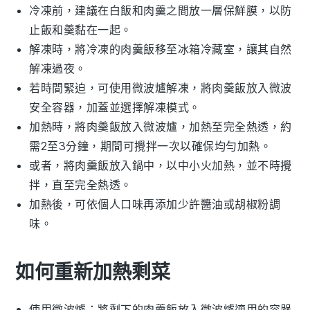
冷凍前，建議在
白飯
和
肉羹
之間放一層保鮮膜，以防
止飯和羹黏在一起。
解凍時，將冷凍的
肉羹飯
移至冰箱冷藏室，讓其自然
解凍過夜。
若時間緊迫，可使用微波爐解凍，將
肉羹飯
放入微波
安全容器，加蓋並選擇解凍模式。
加熱時，將
肉羹飯
放入微波爐，加熱至完全熱透，約
需2至3分鐘，期間可攪拌一次以確保均勻加熱。
或者，將
肉羹飯
放入鍋中，以中小火加熱，並不時攪
拌，直至完全熱透。
加熱後，可依個人口味再添加少許
醬油
或
胡椒粉
調
味。
如何重新加熱剩菜
使用微波爐：將剩下的
肉羹飯
放入微波爐適用的容器