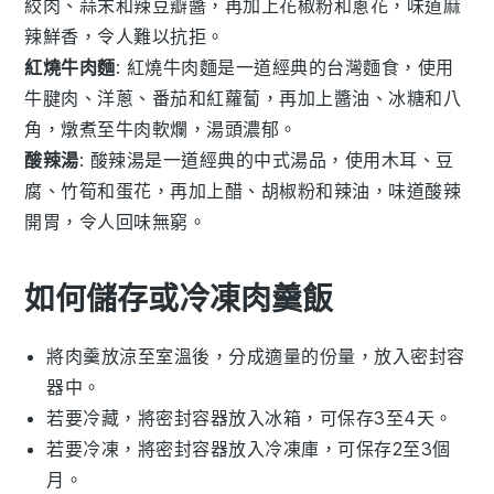
絞肉
、
蒜末
和
辣豆瓣醬
，再加上
花椒粉
和
蔥花
，味道麻
辣鮮香，令人難以抗拒。
紅燒牛肉麵
: 紅燒牛肉麵是一道經典的台灣麵食，使用
牛腱肉
、
洋蔥
、
番茄
和
紅蘿蔔
，再加上
醬油
、
冰糖
和
八
角
，燉煮至牛肉軟爛，湯頭濃郁。
酸辣湯
: 酸辣湯是一道經典的中式湯品，使用
木耳
、
豆
腐
、
竹筍
和
蛋花
，再加上
醋
、
胡椒粉
和
辣油
，味道酸辣
開胃，令人回味無窮。
如何儲存或冷凍肉羹飯
將
肉羹
放涼至室溫後，分成適量的份量，放入密封容
器中。
若要冷藏，將密封容器放入冰箱，可保存3至4天。
若要冷凍，將密封容器放入冷凍庫，可保存2至3個
月。