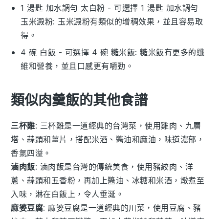
1 湯匙 加水調勻 太白粉
- 可選擇
1 湯匙 加水調勻
玉米澱粉
: 玉米澱粉有類似的增稠效果，並且容易取
得。
4 碗 白飯
- 可選擇
4 碗 糙米飯
: 糙米飯有更多的纖
維和營養，並且口感更有嚼勁。
類似肉羹飯的其他食譜
三杯雞
: 三杯雞是一道經典的台灣菜，使用
雞肉
、
九層
塔
、
蒜頭
和
薑片
，搭配
米酒
、
醬油
和
麻油
，味道濃郁，
香氣四溢。
滷肉飯
: 滷肉飯是台灣的傳統美食，使用
豬絞肉
、
洋
蔥
、
蒜頭
和
五香粉
，再加上
醬油
、
冰糖
和
米酒
，燉煮至
入味，淋在
白飯
上，令人垂涎。
麻婆豆腐
: 麻婆豆腐是一道經典的川菜，使用
豆腐
、
豬