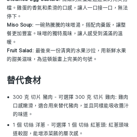
檔。
雞蛋
的香氣和柔滑的口感，讓人一口接一口，無法
停下。
Miso Soup
: 一碗熱騰騰的
味噌湯
，搭配肉羹飯，讓整
餐更加豐富。
味噌
的獨特風味，讓人感受到滿滿的溫
暖。
Fruit Salad
: 最後來一份清爽的
水果沙拉
，用
新鮮水果
的甜美滋味，為這頓飯畫上完美的句號。
替代食材
300 克 切片 豬肉
- 可選擇
300 克 切片 雞肉
: 雞肉
口感嫩滑，適合用來替代豬肉，並且同樣能吸收醬汁
的味道。
1 個 切絲 洋蔥
- 可選擇
1 個 切絲 紅蔥頭
: 紅蔥頭味
道較甜，能增添菜餚的層次感。