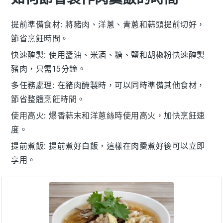
提前準備食材
: 將
豬肉
、
洋蔥
、
青蔥
和
蒜頭
提前切好，
節省烹飪時間。
快速醃製
: 使用
醬油
、
米酒
、
糖
、
鹽
和
胡椒粉
快速醃製
豬肉
，只需15分鐘。
多任務處理
: 在
豬肉
醃製時，可以同時準備其他食材，
節省整體烹飪時間。
使用高火
: 爆香
蒜末
和
洋蔥絲
時使用高火，加快烹飪速
度。
提前煮飯
: 提前煮好
白飯
，這樣在
肉羹
煮好後可以立即
享用。