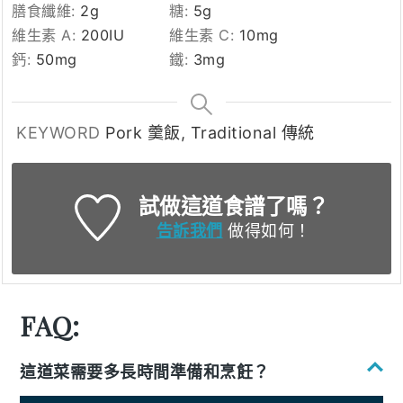
膳食纖維:
2
g
糖:
5
g
維生素 A:
200
IU
維生素 C:
10
mg
鈣:
50
mg
鐵:
3
mg
KEYWORD
Pork 羹飯, Traditional 傳統
試做這道食譜了嗎？
告訴我們
做得如何！
FAQ:
這道菜需要多長時間準備和烹飪？