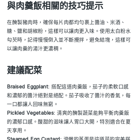
與肉羹飯相關的技巧提示
在醃製
豬肉
時，確保每片
肉
都均勻裹上
醬油
、
米酒
、
糖
、
鹽
和
胡椒粉
，這樣可以讓
肉
更入味。使用
太白粉水
勾芡時，記得慢慢倒入並不斷攪拌，避免結塊，這樣可
以讓
肉羹
的湯汁更濃稠。
建議配菜
Braised Eggplant
: 搭配這道肉羹飯，
茄子
的柔軟口感
和濃郁的醬汁絕對是絕配。
茄子
吸收了醬汁的香氣，每
一口都讓人回味無窮。
Pickled Vegetables
: 清爽的
醃製蔬菜
能夠平衡肉羹飯
的濃郁口感。酸甜的滋味讓人胃口大開，特別適合在夏
天享用。
Steamed Egg Custard
: 滑嫩的
蒸蛋
是這道菜的完美搭