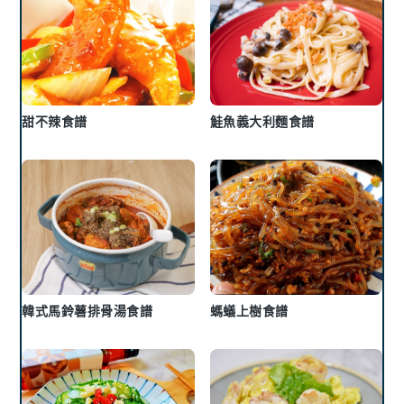
甜不辣食譜
鮭魚義大利麵食譜
韓式馬鈴薯排骨湯食譜
螞蟻上樹食譜