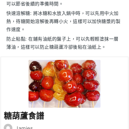
可以節省後續的準備時間。
快速溶解糖
: 將
冰糖
和
水
放入鍋中時，可以先用中火加
熱，待糖開始溶解後再轉小火，這樣可以加快糖漿的製
作速度。
防止粘黏
: 在鋪有油紙的盤子上，可以先輕輕塗抹一層
薄油，這樣可以防止
糖葫蘆
冷卻後粘在油紙上。
糖葫蘆食譜
Jamies