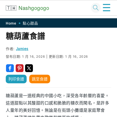
☰
🇹🇼
Nash
gogogo
Skip
Skip
Skip
Skip
Home
點心甜品
to
to
to
to
糖葫蘆食譜
primary
main
primary
footer
navigation
content
sidebar
作者:
Jamies
發布日期:
1 月 16, 2026
|
更新日期:
1 月 16, 2026
列印食譜
跳至食譜
糖葫蘆是一道經典的中國小吃，深受各年齡層的喜愛。
這道甜點以其酸甜的口感和脆脆的糖衣而聞名，是許多
人童年的美好回憶。無論是在街頭小攤還是家庭聚會