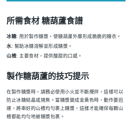
所需食材 糖葫蘆食譜
冰糖
: 用於製作糖漿，使糖葫蘆外層形成脆脆的糖衣。
水
: 幫助冰糖溶解並形成糖漿。
山楂
: 主要食材，提供酸甜的口感。
製作糖葫蘆的技巧提示
在製作
糖漿
時，請務必使用小火並不斷攪拌，這樣可以
防止
冰糖
結晶或燒焦。當糖漿變成金黃色時，動作要迅
速，將串好的
山楂
均勻裹上糖漿，這樣才能確保每顆山
楂都能均勻地被糖漿包裹。