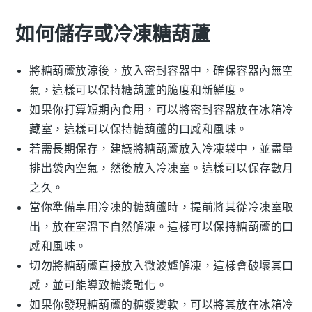
如何儲存或冷凍糖葫蘆
將
糖葫蘆
放涼後，放入密封容器中，確保容器內無空
氣，這樣可以保持
糖葫蘆
的脆度和新鮮度。
如果你打算短期內食用，可以將密封容器放在冰箱冷
藏室，這樣可以保持
糖葫蘆
的口感和風味。
若需長期保存，建議將
糖葫蘆
放入冷凍袋中，並盡量
排出袋內空氣，然後放入冷凍室。這樣可以保存數月
之久。
當你準備享用冷凍的
糖葫蘆
時，提前將其從冷凍室取
出，放在室溫下自然解凍。這樣可以保持
糖葫蘆
的口
感和風味。
切勿將
糖葫蘆
直接放入微波爐解凍，這樣會破壞其口
感，並可能導致糖漿融化。
如果你發現
糖葫蘆
的糖漿變軟，可以將其放在冰箱冷