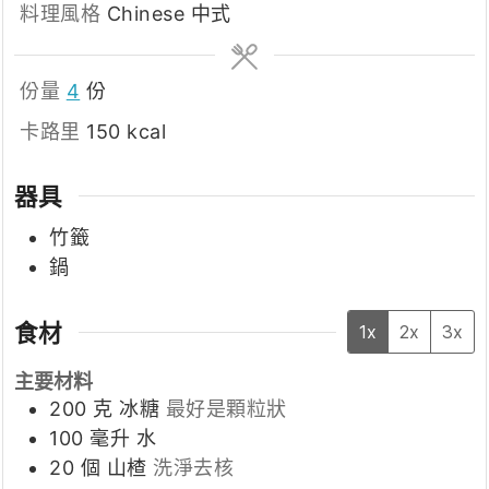
料理風格
Chinese 中式
份量
4
份
卡路里
150
kcal
器具
竹籤
鍋
食材
1x
2x
3x
主要材料
200
克
冰糖
最好是顆粒狀
100
毫升
水
20
個
山楂
洗淨去核