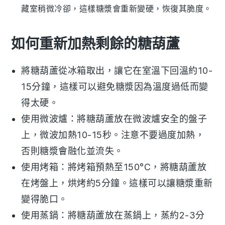
藏室稍微冷卻，這樣糖漿會重新變硬，恢復其脆度。
如何重新加熱剩餘的糖葫蘆
將
糖葫蘆
從冰箱取出，讓它在室溫下回溫約10-
15分鐘，這樣可以避免糖漿因為溫度過低而變
得太硬。
使用微波爐：將
糖葫蘆
放在微波爐安全的盤子
上，微波加熱10-15秒。注意不要過度加熱，
否則糖漿會融化並流失。
使用烤箱：將烤箱預熱至150°C，將
糖葫蘆
放
在烤盤上，烘烤約5分鐘。這樣可以讓糖漿重新
變得脆口。
使用蒸鍋：將
糖葫蘆
放在蒸鍋上，蒸約2-3分