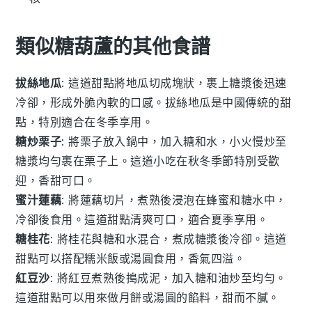
類似糖葫蘆的其他食譜
拔絲地瓜
: 這道甜點將
地瓜
切成塊狀，裹上糖漿後迅速
冷卻，形成外脆內軟的口感。
拔絲地瓜
是中國傳統的甜
點，特別適合在冬季享用。
糖炒栗子
: 將
栗子
放入鍋中，加入糖和水，小火慢炒至
糖漿均勻裹在栗子上。這道小吃在秋冬季節特別受歡
迎，香甜可口。
蜜汁蓮藕
: 將
蓮藕
切片，煮熟後浸泡在蜂蜜和糖水中，
冷卻後食用。這道甜點清爽可口，適合夏季享用。
糖桂花
: 將
桂花
與糖和水混合，煮成糖漿後冷卻。這道
甜點可以搭配
糯米飯
或
湯圓
食用，香氣四溢。
紅豆沙
: 將
紅豆
煮熟後搗成泥，加入糖和油炒至均勻。
這道甜點可以用來做
月餅
或
湯圓
的餡料，甜而不膩。