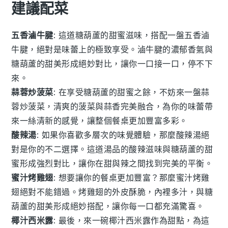
建議配菜
五香滷牛腱
: 這道
糖葫蘆
的甜蜜滋味，搭配一盤
五香滷
牛腱
，絕對是味蕾上的極致享受。滷牛腱的濃郁香氣與
糖葫蘆的甜美形成絕妙對比，讓你一口接一口，停不下
來。
蒜蓉炒菠菜
: 在享受
糖葫蘆
的甜蜜之餘，不妨來一盤
蒜
蓉炒菠菜
，清爽的菠菜與蒜香完美融合，為你的味蕾帶
來一絲清新的感覺，讓整個餐桌更加豐富多彩。
酸辣湯
: 如果你喜歡多層次的味覺體驗，那麼
酸辣湯
絕
對是你的不二選擇。這道湯品的酸辣滋味與
糖葫蘆
的甜
蜜形成強烈對比，讓你在甜與辣之間找到完美的平衡。
蜜汁烤雞翅
: 想要讓你的餐桌更加豐富？那麼
蜜汁烤雞
翅
絕對不能錯過。烤雞翅的外皮酥脆，內裡多汁，與
糖
葫蘆
的甜美形成絕妙搭配，讓你每一口都充滿驚喜。
椰汁西米露
: 最後，來一碗
椰汁西米露
作為甜點，為這