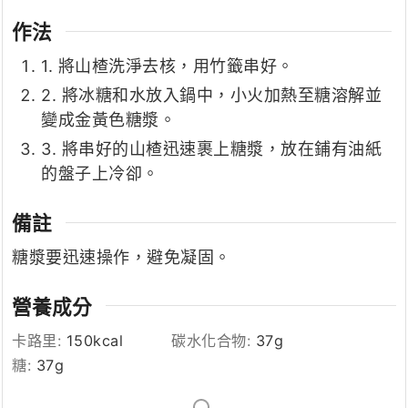
作法
1. 將山楂洗淨去核，用竹籤串好。
2. 將冰糖和水放入鍋中，小火加熱至糖溶解並
變成金黃色糖漿。
3. 將串好的山楂迅速裹上糖漿，放在鋪有油紙
的盤子上冷卻。
備註
糖漿要迅速操作，避免凝固。
營養成分
卡路里:
150
kcal
碳水化合物:
37
g
糖:
37
g