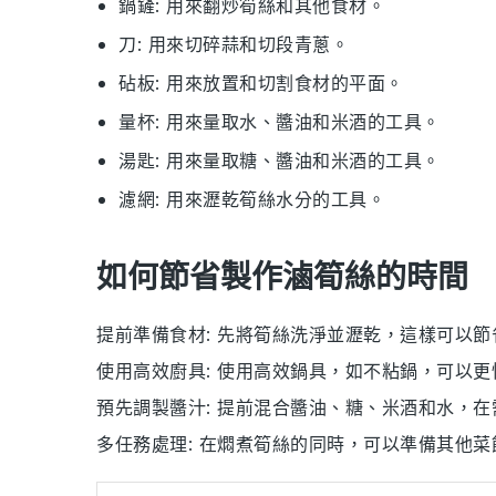
鍋鏟
: 用來翻炒筍絲和其他食材。
刀
: 用來切碎蒜和切段青蔥。
砧板
: 用來放置和切割食材的平面。
量杯
: 用來量取水、醬油和米酒的工具。
湯匙
: 用來量取糖、醬油和米酒的工具。
濾網
: 用來瀝乾筍絲水分的工具。
如何節省製作滷筍絲的時間
提前準備食材
: 先將
筍絲
洗淨並瀝乾，這樣可以節
使用高效廚具
: 使用
高效鍋具
，如不粘鍋，可以更
預先調製醬汁
: 提前混合
醬油
、
糖
、
米酒
和
水
，在
多任務處理
: 在燜煮
筍絲
的同時，可以準備其他菜