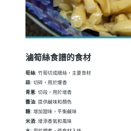
滷筍絲食譜的食材
筍絲
: 竹筍切成細絲，主要食材
蒜
: 切碎，用於爆香
青蔥
: 切段，用於增香
醬油
: 提供鹹味和顏色
糖
: 增加甜味，平衡鹹味
米酒
: 增添香氣和風味
水
: 用於燜煮，使食材入味