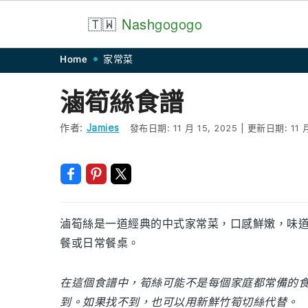
🇹🇼
Nash
gogogo
Skip
Skip
Skip
Skip
Home
家常菜
to
to
to
to
滷筍絲食譜
primary
main
primary
footer
navigation
content
sidebar
作者:
Jamies
發布日期:
11 月 15, 2025
|
更新日期:
11 
滷筍絲是一道經典的中式家常菜，口感鮮嫩，味
餐或日常餐桌。
在這個食譜中，筍絲可能不是每個家庭都常備的
到。如果找不到，也可以用新鮮竹筍切絲代替。