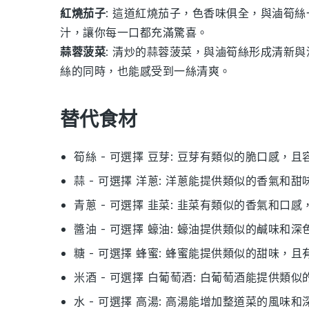
紅燒茄子
: 這道
紅燒茄子
，色香味俱全，與
滷筍絲
汁，讓你每一口都充滿驚喜。
蒜蓉菠菜
: 清炒的
蒜蓉菠菜
，與
滷筍絲
形成清新與
絲
的同時，也能感受到一絲清爽。
替代食材
筍絲
- 可選擇
豆芽
: 豆芽有類似的脆口感，
蒜
- 可選擇
洋蔥
: 洋蔥能提供類似的香氣和
青蔥
- 可選擇
韭菜
: 韭菜有類似的香氣和口
醬油
- 可選擇
蠔油
: 蠔油提供類似的鹹味和
糖
- 可選擇
蜂蜜
: 蜂蜜能提供類似的甜味，
米酒
- 可選擇
白葡萄酒
: 白葡萄酒能提供類
水
- 可選擇
高湯
: 高湯能增加整道菜的風味