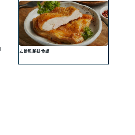
加
去骨雞腿排食譜