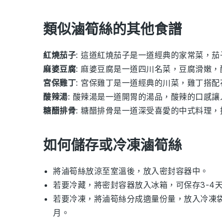
類似滷筍絲的其他食譜
紅燒茄子
: 這道
紅燒茄子
是一道經典的
家常菜
，茄
麻婆豆腐
: 麻婆豆腐是一道四川名菜，豆腐滑嫩
宮保雞丁
: 宮保雞丁是一道經典的川菜，雞丁搭
酸辣湯
: 酸辣湯是一道開胃的
湯品
，酸辣的口感讓
糖醋排骨
: 糖醋排骨是一道深受喜愛的
中式料理
，
如何儲存或冷凍滷筍絲
將
滷筍絲
放涼至室溫後，放入密封容器中。
若要冷藏，將密封容器放入冰箱，可保存3-4
若要冷凍，將
滷筍絲
分成適量份量，放入冷凍袋
月。