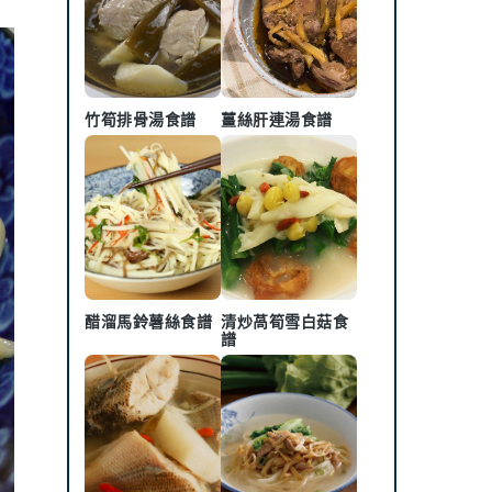
竹筍排骨湯食譜
薑絲肝連湯食譜
醋溜馬鈴薯絲食譜
清炒萵筍雪白菇食
譜