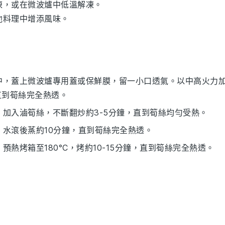
凍，或在微波爐中低溫解凍。
他料理中增添風味。
中，蓋上微波爐專用蓋或保鮮膜，留一小口透氣。以中高火力
直到
筍絲
完全熱透。
。加入
滷筍絲
，不斷翻炒約3-5分鐘，直到
筍絲
均勻受熱。
水滾後蒸約10分鐘，直到
筍絲
完全熱透。
熱烤箱至180°C，烤約10-15分鐘，直到
筍絲
完全熱透。