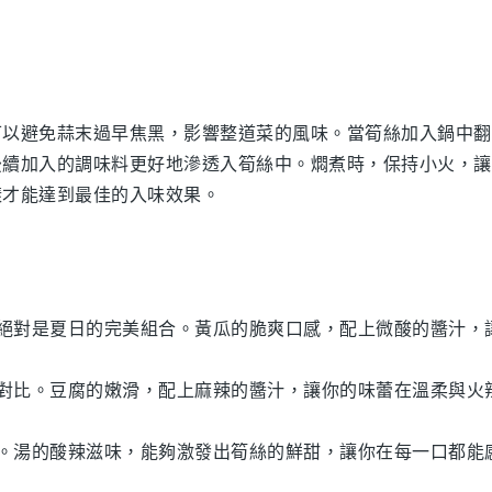
可以避免蒜末過早焦黑，影響整道菜的風味。當
筍絲
加入鍋中翻
後續加入的調味料更好地滲透入筍絲中。燜煮時，保持小火，讓
樣才能達到最佳的入味效果。
絕對是夏日的完美組合。
黃瓜
的脆爽口感，配上微酸的醬汁，
對比。
豆腐
的嫩滑，配上麻辣的醬汁，讓你的味蕾在溫柔與火
。
湯
的酸辣滋味，能夠激發出
筍絲
的鮮甜，讓你在每一口都能