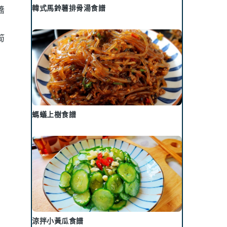
韓式馬鈴薯排骨湯食譜
醬
筍
螞蟻上樹食譜
涼拌小黃瓜食譜