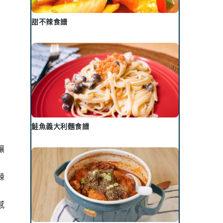
甜不辣食譜
鮭魚義大利麵食譜
讓
辣
感