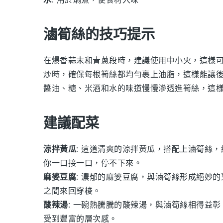
滷筍絲的技巧提示
在爆香
蒜末
和
青蔥段
時，建議使用中小火，這樣
炒時，確保每根筍絲都均勻裹上油脂，這樣能讓
醬油
、
糖
、
米酒
和
水
的味道慢慢滲透進筍絲，這
建議配菜
涼拌黃瓜
: 這道清爽的
涼拌黃瓜
，搭配上
滷筍絲
，
你一口接一口，停不下來。
麻婆豆腐
: 濃郁的
麻婆豆腐
，與
滷筍絲
形成絕妙的
之間來回穿梭。
酸辣湯
: 一碗熱騰騰的
酸辣湯
，與
滷筍絲
相得益彰
受到豐富的層次感。