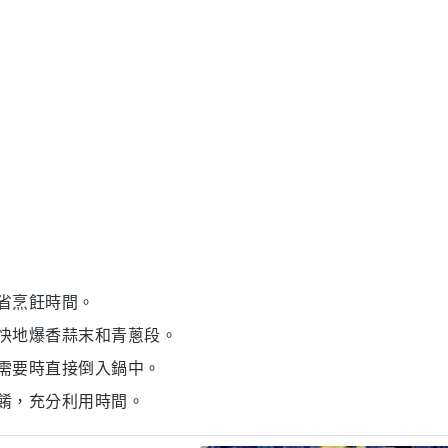
省烹飪時間。
快地爆香
蒜末
和
青蔥段
。
需要時直接倒入鍋中。
餚，充分利用時間。