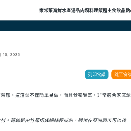
家常菜
海鮮水產
湯品
肉類料理
飯麵主食
飲品
點
月 15, 2025
列印食譜
跳至食
道濃郁。這道菜不僅簡單易做，而且營養豐富，非常適合家庭聚
食材。筍絲是由竹筍切成細絲製成的，通常在亞洲超市可以找