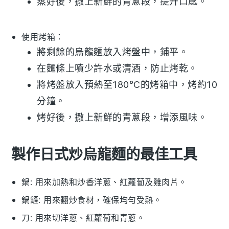
蒸好後，撒上新鮮的
青蔥
段，提升口感。
使用烤箱：
將剩餘的
烏龍麵
放入烤盤中，鋪平。
在麵條上噴少許水或
清酒
，防止烤乾。
將烤盤放入預熱至180°C的烤箱中，烤約10
分鐘。
烤好後，撒上新鮮的
青蔥
段，增添風味。
製作日式炒烏龍麵的最佳工具
鍋
: 用來加熱和炒香洋蔥、紅蘿蔔及雞肉片。
鍋鏟
: 用來翻炒食材，確保均勻受熱。
刀
: 用來切洋蔥、紅蘿蔔和青蔥。