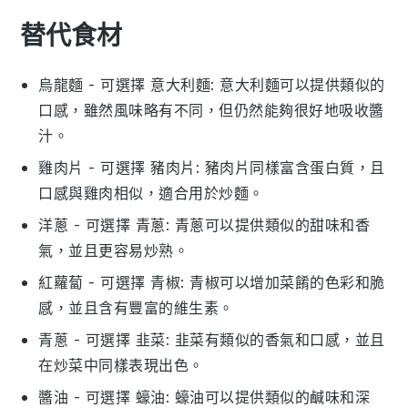
替代食材
烏龍麵
- 可選擇
意大利麵
: 意大利麵可以提供類似的
口感，雖然風味略有不同，但仍然能夠很好地吸收醬
汁。
雞肉片
- 可選擇
豬肉片
: 豬肉片同樣富含蛋白質，且
口感與雞肉相似，適合用於炒麵。
洋蔥
- 可選擇
青蔥
: 青蔥可以提供類似的甜味和香
氣，並且更容易炒熟。
紅蘿蔔
- 可選擇
青椒
: 青椒可以增加菜餚的色彩和脆
感，並且含有豐富的維生素。
青蔥
- 可選擇
韭菜
: 韭菜有類似的香氣和口感，並且
在炒菜中同樣表現出色。
醬油
- 可選擇
蠔油
: 蠔油可以提供類似的鹹味和深