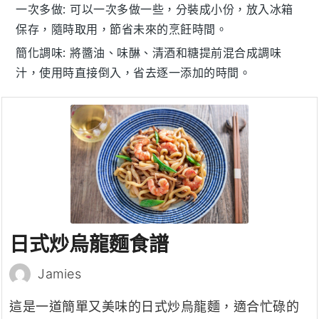
一次多做
: 可以一次多做一些，分裝成小份，放入冰箱
保存，隨時取用，節省未來的烹飪時間。
簡化調味
: 將
醬油
、
味醂
、
清酒
和
糖
提前混合成調味
汁，使用時直接倒入，省去逐一添加的時間。
日式炒烏龍麵食譜
Jamies
這是一道簡單又美味的日式炒烏龍麵，適合忙碌的