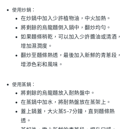
使用炒鍋：
在炒鍋中加入少許
植物油
，中火加熱。
將剩餘的
烏龍麵
倒入鍋中，翻炒均勻。
如果麵條稍乾，可以加入少許
醬油
或
清酒
，
增加濕潤度。
翻炒至麵條熱透，最後加入新鮮的
青蔥
段，
增添色彩和風味。
使用蒸鍋：
將剩餘的
烏龍麵
放入耐熱盤中。
在蒸鍋中加水，將耐熱盤放在蒸架上。
蓋上鍋蓋，大火蒸5-7分鐘，直到麵條熱
透。