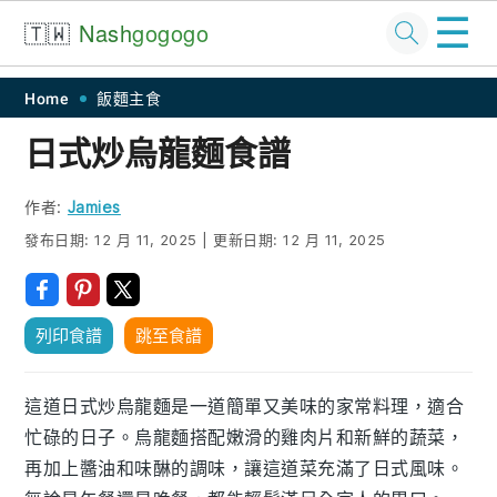
☰
🇹🇼
Nash
gogogo
Skip
Skip
Skip
Skip
Home
飯麵主食
to
to
to
to
日式炒烏龍麵食譜
primary
main
primary
footer
navigation
content
sidebar
作者:
Jamies
發布日期:
12 月 11, 2025
|
更新日期:
12 月 11, 2025
列印食譜
跳至食譜
這道日式炒烏龍麵是一道簡單又美味的家常料理，適合
忙碌的日子。烏龍麵搭配嫩滑的雞肉片和新鮮的蔬菜，
再加上醬油和味醂的調味，讓這道菜充滿了日式風味。