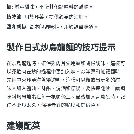
糖
: 增添甜味，平衡其他調味料的鹹味。
植物油
: 用於炒菜，提供必要的油脂。
鹽和胡椒
: 基本的調味料，用於調整味道。
製作日式炒烏龍麵的技巧提示
在炒
烏龍麵
時，確保
雞肉片
先用鹽和胡椒調味，這樣可
以讓雞肉在炒的過程中更加入味。炒
洋蔥
和
紅蘿蔔
時，
先用中火炒至洋蔥變透明，這樣可以釋放出更多的甜
味。加入
醬油
、
味醂
、
清酒
和
糖
後，要快速翻炒，讓調
味料均勻地裹在每一根麵條上。最後加入
青蔥段
時，記
得不要炒太久，保持青蔥的脆度和鮮綠色。
建議配菜