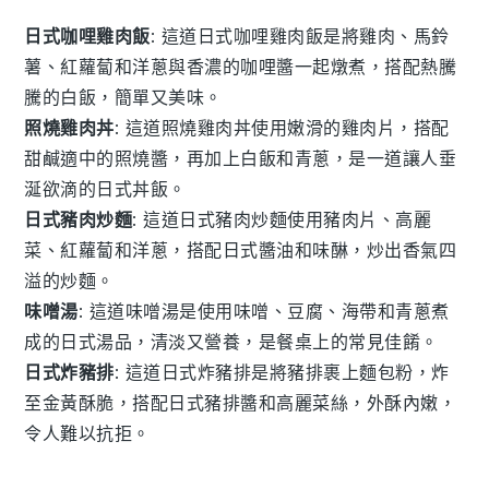
日式咖哩雞肉飯
: 這道
日式咖哩雞肉飯
是將
雞肉
、
馬鈴
薯
、
紅蘿蔔
和
洋蔥
與香濃的
咖哩醬
一起燉煮，搭配熱騰
騰的
白飯
，簡單又美味。
照燒雞肉丼
: 這道
照燒雞肉丼
使用嫩滑的
雞肉片
，搭配
甜鹹適中的
照燒醬
，再加上
白飯
和
青蔥
，是一道讓人垂
涎欲滴的
日式丼飯
。
日式豬肉炒麵
: 這道
日式豬肉炒麵
使用
豬肉片
、
高麗
菜
、
紅蘿蔔
和
洋蔥
，搭配
日式醬油
和
味醂
，炒出香氣四
溢的
炒麵
。
味噌湯
: 這道
味噌湯
是使用
味噌
、
豆腐
、
海帶
和
青蔥
煮
成的
日式湯品
，清淡又營養，是餐桌上的常見佳餚。
日式炸豬排
: 這道
日式炸豬排
是將
豬排
裹上
麵包粉
，炸
至金黃酥脆，搭配
日式豬排醬
和
高麗菜絲
，外酥內嫩，
令人難以抗拒。