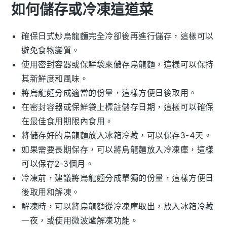
如何儲存或冷凍這道菜
確保
日式炒烏龍麵
完全冷卻後再進行儲存，這樣可以
避免食物變質。
使用密封容器或保鮮袋來儲存
烏龍麵
，這樣可以保持
其新鮮度和風味。
將
烏龍麵
分成適當的份量，這樣方便日後取用。
在密封容器或保鮮袋上標註儲存日期，這樣可以確保
在最佳食用期限內食用。
將儲存好的
烏龍麵
放入冰箱冷藏，可以保存3-4天。
如果需要長期保存，可以將
烏龍麵
放入冷凍庫，這樣
可以保存2-3個月。
冷凍前，建議將
烏龍麵
分成單獨的份量，這樣方便日
後取用和解凍。
解凍時，可以將
烏龍麵
從冷凍庫取出，放入冰箱冷藏
一夜，或使用微波爐解凍功能。