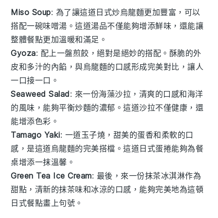
Miso Soup
: 為了讓這道日式炒烏龍麵更加豐富，可以
搭配一碗
味噌湯
。這道湯品不僅能夠增添
鮮味
，還能讓
整體餐點更加
溫暖
和
滿足
。
Gyoza
: 配上一盤
煎餃
，絕對是絕妙的搭配。
酥脆的外
皮
和
多汁的內餡
，與烏龍麵的口感形成完美對比，讓人
一口接一口。
Seaweed Salad
: 來一份
海藻沙拉
，清爽的
口感
和
海洋
的風味
，能夠平衡炒麵的
濃郁
。這道沙拉不僅健康，還
能增添
色彩
。
Tamago Yaki
: 一道
玉子燒
，甜美的
蛋香
和
柔軟的口
感
，是這道烏龍麵的完美搭檔。這道日式
蛋捲
能夠為餐
桌增添一抹
溫馨
。
Green Tea Ice Cream
: 最後，來一份
抹茶冰淇淋
作為
甜點，清新的
抹茶味
和
冰涼的口感
，能夠完美地為這頓
日式餐點畫上句號。