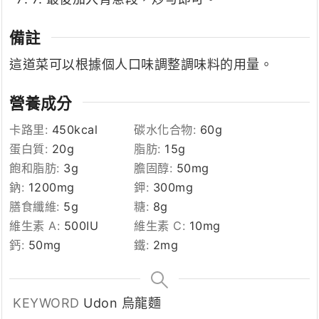
備註
這道菜可以根據個人口味調整調味料的用量。
營養成分
卡路里:
450
kcal
碳水化合物:
60
g
蛋白質:
20
g
脂肪:
15
g
飽和脂肪:
3
g
膽固醇:
50
mg
鈉:
1200
mg
鉀:
300
mg
膳食纖維:
5
g
糖:
8
g
維生素 A:
500
IU
維生素 C:
10
mg
鈣:
50
mg
鐵:
2
mg
KEYWORD
Udon 烏龍麵