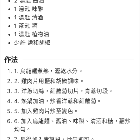
2
湯匙
醬油
1
湯匙
味醂
1
湯匙
清酒
1
茶匙
糖
1
湯匙
植物油
少許
鹽和胡椒
作法
1. 烏龍麵煮熟，瀝乾水分。
2. 雞肉片用鹽和胡椒調味。
3. 洋蔥切絲，紅蘿蔔切片，青蔥切段。
4. 熱鍋加油，炒香洋蔥和紅蘿蔔。
5. 加入雞肉片炒至變色。
6. 加入烏龍麵、醬油、味醂、清酒和糖，翻炒
均勻。
7. 最後加入青蔥段，炒勻即可。