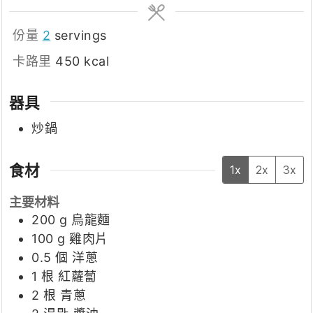
份量
2
servings
卡路里
450
kcal
器具
炒鍋
食材
1x
2x
3x
主要材料
200
g
烏龍麵
100
g
雞肉片
0.5
個
洋蔥
1
根
紅蘿蔔
2
根
青蔥