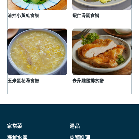
涼拌小黃瓜食譜
蝦仁滑蛋食譜
玉米蛋花湯食譜
去骨雞腿排食譜
Footer
家常菜
湯品
海鮮水產
肉類料理