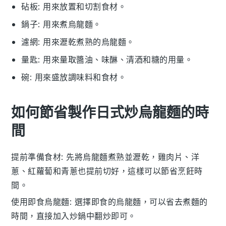
砧板
: 用來放置和切割食材。
鍋子
: 用來煮烏龍麵。
濾網
: 用來瀝乾煮熟的烏龍麵。
量匙
: 用來量取醬油、味醂、清酒和糖的用量。
碗
: 用來盛放調味料和食材。
如何節省製作日式炒烏龍麵的時
間
提前準備食材
: 先將
烏龍麵
煮熟並瀝乾，
雞肉片
、
洋
蔥
、
紅蘿蔔
和
青蔥
也提前切好，這樣可以節省烹飪時
間。
使用即食烏龍麵
: 選擇即食的
烏龍麵
，可以省去煮麵的
時間，直接加入炒鍋中翻炒即可。