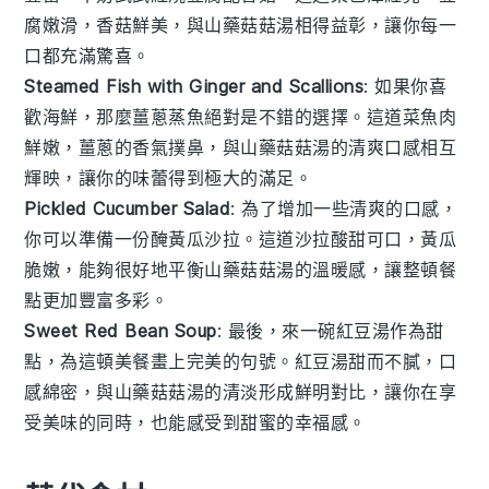
腐嫩滑，香菇鮮美，與
山藥菇菇湯
相得益彰，讓你每一
口都充滿驚喜。
Steamed Fish with Ginger and Scallions
: 如果你喜
歡海鮮，那麼
薑蔥蒸魚
絕對是不錯的選擇。這道菜魚肉
鮮嫩，薑蔥的香氣撲鼻，與
山藥菇菇湯
的清爽口感相互
輝映，讓你的味蕾得到極大的滿足。
Pickled Cucumber Salad
: 為了增加一些清爽的口感，
你可以準備一份
醃黃瓜沙拉
。這道沙拉酸甜可口，黃瓜
脆嫩，能夠很好地平衡
山藥菇菇湯
的溫暖感，讓整頓餐
點更加豐富多彩。
Sweet Red Bean Soup
: 最後，來一碗
紅豆湯
作為甜
點，為這頓美餐畫上完美的句號。紅豆湯甜而不膩，口
感綿密，與
山藥菇菇湯
的清淡形成鮮明對比，讓你在享
受美味的同時，也能感受到甜蜜的幸福感。