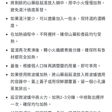
將剩餘的
山藥菇菇湯
放入鍋中，用中小火慢慢加熱，
避免湯汁過度蒸發。
如果湯汁變少，可以適量加入一些
水
，保持湯的濃稠
度。
在加熱過程中，不時攪拌，確保
山藥
和
香菇
均勻受
熱。
當湯再次煮沸後，轉小火繼續煮幾分鐘，確保所有食
材都完全加熱。
最後，根據個人口味再調整
鹽
的用量，即可享用。
如果使用微波爐加熱，將
山藥菇菇湯
放入微波爐適用
的容器中，蓋上蓋子或用保鮮膜覆蓋，留一個小孔讓
蒸氣排出。
設定微波爐中高火力，加熱2-3分鐘，中途取出攪拌
一次，確保均勻加熱。