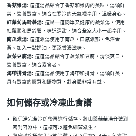
香菇雞湯
: 這道湯品結合了
香菇
和
雞肉
的美味，湯頭鮮
美，營養豐富。適合在寒冷的天氣裡享用，溫暖身心。
紅蘿蔔馬鈴薯湯
: 這是一道簡單又健康的
蔬菜湯
，使用
紅蘿蔔
和
馬鈴薯
，味道清甜，適合全家大小一起享用。
南瓜濃湯
: 這道濃湯使用了
南瓜
，口感濃郁，色澤金
黃。加入一點
奶油
，更添香濃滋味。
菠菜豆腐湯
: 這道湯品結合了
菠菜
和
豆腐
，清淡爽口，
營養豐富，適合素食者。
海帶排骨湯
: 這道湯品使用了
海帶
和
排骨
，湯頭鮮美，
具有豐富的膠質和礦物質，對身體非常有益。
如何儲存或冷凍此食譜
確保湯完全冷卻後再進行儲存。將
山藥菇菇湯
分裝到
密封容器中，這樣可以避免細菌滋生。
將密封容器放入冰箱冷藏，可以保存3-4天。每次取