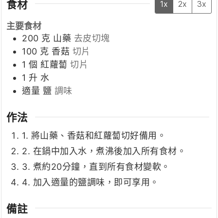
食材
1x
2x
3x
主要食材
200
克
山藥
去皮切塊
100
克
香菇
切片
1
個
紅蘿蔔
切片
1
升
水
適量
鹽
調味
作法
1. 將山藥、香菇和紅蘿蔔切好備用。
2. 在鍋中加入水，煮沸後加入所有食材。
3. 煮約20分鐘，直到所有食材變軟。
4. 加入適量的鹽調味，即可享用。
備註