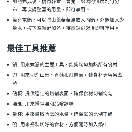
加熱完成後，稍微靜置一會兒，讓湯的溫度均勻分
布，再次調整
鹽
的用量，即可享用。
若有
電鍋
，可以將
山藥菇菇湯
放入內鍋，外鍋加入少
量水，按下煮飯鍵加熱，待電鍋跳起後即可享用。
最佳工具推薦
鍋
: 用來煮湯的主要工具，能夠均勻加熱所有食材
刀
: 用來切割山藥、香菇和紅蘿蔔，使食材更容易煮
熟
砧板
: 提供穩定的切割表面，確保食材切割均勻
湯匙
: 用來攪拌湯和品嚐調味
量杯
: 用來量取所需的水量，確保湯的比例正確
碗
: 用來盛裝切好的食材，方便隨時加入鍋中