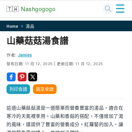
☰
🇹🇼
Nash
gogogo
Skip
Skip
Skip
Skip
Home
湯品
to
to
to
to
山藥菇菇湯食譜
primary
main
primary
footer
navigation
content
sidebar
作者:
Jamies
發布日期:
11 月 12, 2025
|
更新日期:
11 月 12, 2025
列印食譜
跳至食譜
這道山藥菇菇湯是一道簡單而營養豐富的湯品，適合在
寒冷的天氣裡享用。山藥和香菇的搭配，不僅增加了湯
的風味，還提供了豐富的營養成分。紅蘿蔔的加入，讓