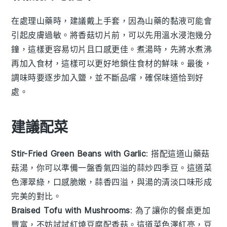
在處理
山藥
時，建議戴上手套，因為山藥的黏液可能會
引起皮膚過敏。將
香菇
切片前，可以先用溫水浸泡幾分
鐘，這樣更容易切片且口感更佳。煮湯時，先將水煮沸
再加入食材，這樣可以更好地鎖住食材的鮮味。最後，
調味時要逐步加入
鹽
，並不斷品嚐，確保味道恰到好
處。
建議配菜
Stir-Fried Green Beans with Garlic
: 搭配這道
山藥菇
菇湯
，你可以準備一盤香氣四溢的
蒜炒四季豆
。這道菜
色澤翠綠，口感脆嫩，蒜香四溢，與湯的清淡口味形成
完美的對比。
Braised Tofu with Mushrooms
: 為了讓你的餐桌更加
豐富，不妨試試
紅燒豆腐配香菇
。這道菜色澤紅亮，豆