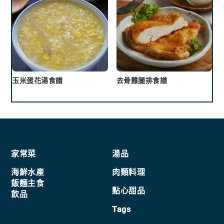
玉米蛋花湯食譜
去骨雞腿排食譜
Footer
家常菜
湯品
海鮮水產
肉類料理
飯麵主食
點心甜品
飲品
Tags