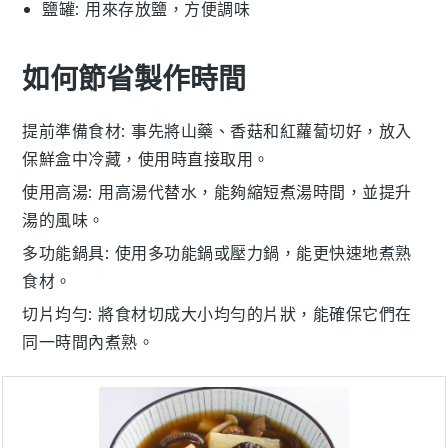
鹽罐
: 用來存放鹽，方便調味
如何節省製作時間
提前準備食材
: 事先將
山藥
、
香菇
和
紅蘿蔔
切好，放入
保鮮盒中冷藏，使用時直接取用。
使用高湯
: 用
高湯
代替水，能夠縮短煮湯時間，並提升
湯的風味。
多功能鍋具
: 使用
多功能鍋
或
壓力鍋
，能更快速地煮熟
食材。
切片均勻
: 將食材切成大小均勻的片狀，能確保它們在
同一時間內煮熟。