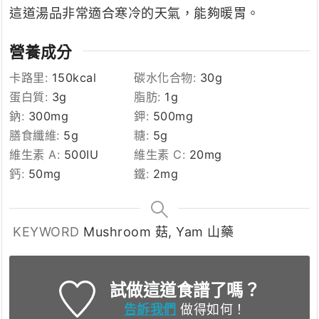
這道湯品非常適合寒冷的天氣，能夠暖胃。
營養成分
卡路里:
150
kcal
碳水化合物:
30
g
蛋白質:
3
g
脂肪:
1
g
鈉:
300
mg
鉀:
500
mg
膳食纖維:
5
g
糖:
5
g
維生素 A:
500
IU
維生素 C:
20
mg
鈣:
50
mg
鐵:
2
mg
KEYWORD
Mushroom 菇, Yam 山藥
試做這道食譜了嗎？
告訴我們
做得如何！