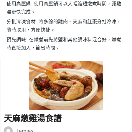
使用高壓鍋
: 使用高壓鍋可以大幅縮短燉煮時間，讓
雞
湯
更快完成。
分批冷凍食材
: 將多餘的
雞肉
、
天麻
和
紅棗
分批冷凍，
隨時取用，方便快捷。
預先調味
: 在燉煮前先將
鹽
和其他調味料混合好，燉煮
時直接加入，節省時間。
天麻燉雞湯食譜
Jamies