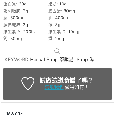
蛋白質:
30
g
脂肪:
10
g
飽和脂肪:
3
g
膽固醇:
80
mg
鈉:
500
mg
鉀:
400
mg
膳食纖維:
2
g
糖:
3
g
維生素 A:
200
IU
維生素 C:
10
mg
鈣:
50
mg
鐵:
2
mg
KEYWORD
Herbal Soup 藥膳湯, Soup 湯
試做這道食譜了嗎？
告訴我們
做得如何！
FAQ: