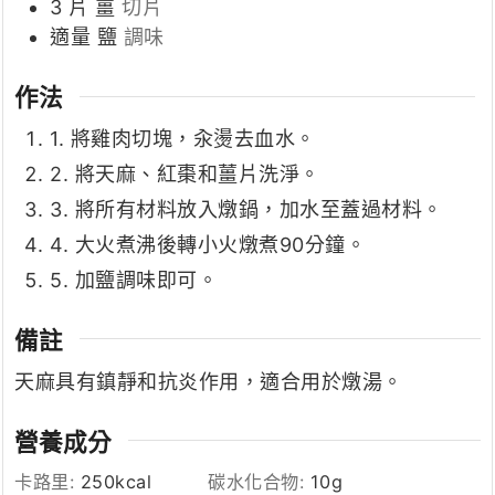
3
片
薑
切片
適量
鹽
調味
作法
1. 將雞肉切塊，汆燙去血水。
2. 將天麻、紅棗和薑片洗淨。
3. 將所有材料放入燉鍋，加水至蓋過材料。
4. 大火煮沸後轉小火燉煮90分鐘。
5. 加鹽調味即可。
備註
天麻具有鎮靜和抗炎作用，適合用於燉湯。
營養成分
卡路里:
250
kcal
碳水化合物:
10
g