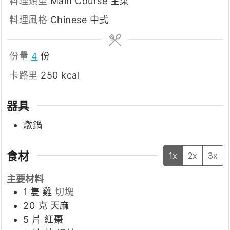
料理類型
Main Course 主菜
料理風格
Chinese 中式
份量
4
份
卡路里
250
kcal
器具
燉鍋
食材
1x
2x
3x
主要材料
1
隻
雞
切塊
20
克
天麻
5
片
紅棗