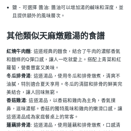
鹽
- 可選擇
醬油
: 醬油可以增加湯的鹹味和深度，並
且提供額外的風味層次。
其他類似天麻燉雞湯的食譜
紅燒牛肉麵
: 這道經典的
麵食
，結合了
牛肉
的濃郁香氣
和
麵條
的Q彈口感，讓人一吃就愛上。搭配上
青菜
和
紅
蘿蔔
，營養豐富又美味。
冬瓜排骨湯
: 這道
湯品
，使用
冬瓜
和
排骨
燉煮，清爽不
油膩，特別適合夏天享用。
冬瓜
的清甜和
排骨
的鮮美完
美結合，讓人回味無窮。
香菇雞湯
: 這道
湯品
，以
香菇
和
雞肉
為主角，香氣撲
鼻，滋味濃郁。
香菇
的獨特風味和
雞肉
的嫩滑口感，讓
這道湯品成為家庭餐桌上的常客。
蓮藕排骨湯
: 這道
湯品
，使用
蓮藕
和
排骨
燉煮，口感清