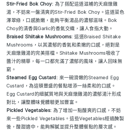
Stir-Fried Bok Choy
: 為了搭配這道滋補的
天麻燉雞
湯
，不妨來一盤清爽的
Stir-Fried Bok Choy
。這道菜色
澤翠綠，口感脆嫩，能夠平衡湯品的濃郁滋味。
Bok
Choy
的清香與
Garlic
的香氣交織，讓人食指大動。
Braised Shiitake Mushrooms
: 這道
Braised Shiitake
Mushrooms
，以其濃郁的香氣和柔嫩的口感，絕對是
天麻燉雞湯
的完美搭檔。
Shiitake Mushrooms
吸收了
醬汁的精華，每一口都充滿了濃郁的風味，讓人回味無
窮。
Steamed Egg Custard
: 來一碗滑嫩的
Steamed Egg
Custard
，為這頓豐盛的餐點增添一絲柔和的口感。
Egg Custard
的細膩質地與
天麻燉雞湯
的濃郁湯汁形成
對比，讓整體味覺體驗更加豐富。
Pickled Vegetables
: 為了增加一點酸爽的口感，不妨
來一些
Pickled Vegetables
。這些
Vegetables
經過醃製
後，酸甜適中，能夠解膩並提升整體餐點的層次感。