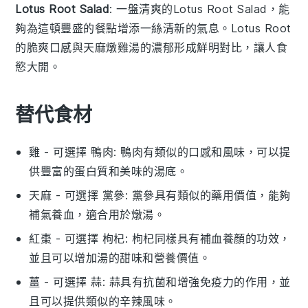
Lotus Root Salad
: 一盤清爽的
Lotus Root Salad
，能
夠為這頓豐盛的餐點增添一絲清新的氣息。
Lotus Root
的脆爽口感與
天麻燉雞湯
的濃郁形成鮮明對比，讓人食
慾大開。
替代食材
雞
- 可選擇
鴨肉
: 鴨肉有類似的口感和風味，可以提
供豐富的蛋白質和美味的湯底。
天麻
- 可選擇
黨參
: 黨參具有類似的藥用價值，能夠
補氣養血，適合用於燉湯。
紅棗
- 可選擇
枸杞
: 枸杞同樣具有補血養顏的功效，
並且可以增加湯的甜味和營養價值。
薑
- 可選擇
蒜
: 蒜具有抗菌和增強免疫力的作用，並
且可以提供類似的辛辣風味。