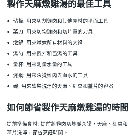
製作天麻燉雞湯的最佳工具
砧板
: 用來切割雞肉和其他食材的平面工具
菜刀
: 用來切塊雞肉和切片薑的刀具
燉鍋
: 用來燉煮所有材料的大鍋
湯勺
: 用來攪拌和舀湯的工具
量杯
: 用來測量水量的工具
濾網
: 用來汆燙雞肉去血水的工具
碗
: 用來盛裝洗淨的天麻、紅棗和薑片的容器
如何節省製作天麻燉雞湯的時間
提前準備食材
: 提前將
雞肉
切塊並汆燙，
天麻
、
紅棗
和
薑片
洗淨，節省烹飪時間。