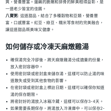
爽，營養豐富。
蓮藕
的脆嫩和
排骨
的鮮美相得益彰，是
一道老少皆宜的佳餚。
八寶粥
: 這道
甜品
，結合了多種
穀物
和
豆類
，營養豐
富，口感豐富。
紅豆
、
綠豆
、
糯米
等食材的完美融合，
讓這道
甜品
既美味又健康。
如何儲存或冷凍天麻燉雞湯
確保湯完全冷卻後，將
天麻燉雞湯
分成適量的份量，
放入密封容器中。
使用密封袋或密封盒來儲存湯，這樣可以防止湯的味
道散失或受到其他食物的影響。
在密封袋或密封盒上標註日期，這樣可以確保你知道
湯的保存期限。
將密封好的湯放入冰箱冷藏，這樣可以保存3-4天。
如果需要長期保存，將湯放入冷凍庫中，可以保存2-