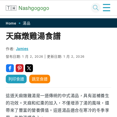
☰
🇹🇼
Nash
gogogo
Skip
Skip
Skip
Skip
Home
湯品
to
to
to
to
天麻燉雞湯食譜
primary
main
primary
footer
navigation
content
sidebar
作者:
Jamies
發布日期:
1 月 2, 2026
|
更新日期:
1 月 2, 2026
列印食譜
跳至食譜
這道天麻燉雞湯是一道傳統的中式湯品，具有滋補養生
的功效。天麻和紅棗的加入，不僅增添了湯的風味，還
帶來了豐富的營養價值。這道湯品適合在寒冷的冬季享