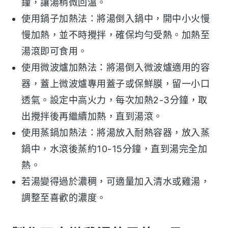
鐘，讓湯稍微回溫。
使用
鍋子
加熱法：將湯倒入鍋中，開中小火慢
慢加熱，並不時攪拌，確保均勻受熱。加熱至
湯滾即可食用。
使用
微波爐
加熱法：將湯倒入微波爐適用的容
器，蓋上微波爐專用蓋子或保鮮膜，留一小口
透氣。設定中高火力，每次加熱2-3分鐘，取
出攪拌後再繼續加熱，直到湯滾。
使用
蒸鍋
加熱法：將湯放入耐熱容器，放入蒸
鍋中，水滾後蒸約10-15分鐘，直到湯完全加
熱。
若湯變得過於濃稠，可適量加入
清水
或
雞湯
，
調整至喜歡的濃度。