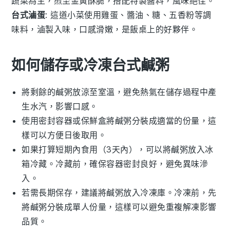
蔬菜為主，煎至金黃酥脆，搭配特製醬料，風味絕佳。
台式滷蛋
: 這道小菜使用雞蛋、醬油、糖、五香粉等調
味料，滷製入味，口感滑嫩，是飯桌上的好夥伴。
如何儲存或冷凍台式鹹粥
將剩餘的
鹹粥
放涼至室溫，避免熱氣在儲存過程中產
生水汽，影響口感。
使用密封容器或保鮮盒將
鹹粥
分裝成適當的份量，這
樣可以方便日後取用。
如果打算短期內食用（3天內），可以將
鹹粥
放入冰
箱冷藏。冷藏前，確保容器密封良好，避免異味滲
入。
若需長期保存，建議將
鹹粥
放入冷凍庫。冷凍前，先
將
鹹粥
分裝成單人份量，這樣可以避免重複解凍影響
品質。