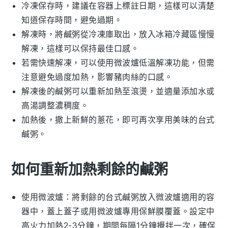
冷凍保存時，建議在容器上標註日期，這樣可以清楚
知道保存時間，避免過期。
解凍時，將
鹹粥
從冷凍庫取出，放入冰箱冷藏區慢慢
解凍，這樣可以保持最佳口感。
若需快速解凍，可以使用微波爐低溫解凍功能，但需
注意避免過度加熱，影響
豬肉絲
的口感。
解凍後的
鹹粥
可以重新加熱至滾燙，並適量添加
水
或
高湯
調整濃稠度。
加熱後，撒上新鮮的
蔥花
，即可再次享用美味的
台式
鹹粥
。
如何重新加熱剩餘的鹹粥
使用微波爐：將剩餘的
台式鹹粥
放入微波爐適用的容
器中，蓋上蓋子或用微波爐專用保鮮膜覆蓋。設定中
高火力加熱2-3分鐘，期間每隔1分鐘攪拌一次，確保