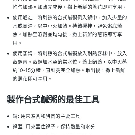
均勻加熱。加熱完成後，撒上新鮮的
蔥花
即可享用。
使用爐灶：將剩餘的
台式鹹粥
倒入鍋中，加入少量的
水
或
高湯
，以中小火加熱。持續攪拌，避免粥底燒
焦。加熱至滾燙並均勻後，撒上新鮮的
蔥花
即可享
用。
使用蒸鍋：將剩餘的
台式鹹粥
放入耐熱容器中，放入
蒸鍋內。蒸鍋加水至適當水位，蓋上鍋蓋，以中火蒸
約10-15分鐘，直到粥完全加熱。取出後，撒上新鮮
的
蔥花
即可享用。
製作台式鹹粥的最佳工具
鍋
: 用來煮粥和豬肉的主要工具
鍋蓋
: 用來蓋住鍋子，保持熱量和水分