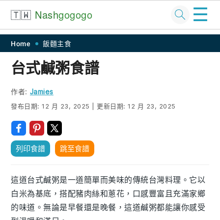
☰
🇹🇼
Nash
gogogo
Skip
Skip
Skip
Skip
Home
飯麵主食
to
to
to
to
台式鹹粥食譜
primary
main
primary
footer
navigation
content
sidebar
作者:
Jamies
發布日期:
12 月 23, 2025
|
更新日期:
12 月 23, 2025
列印食譜
跳至食譜
這道台式鹹粥是一道簡單而美味的傳統台灣料理。它以
白米為基底，搭配豬肉絲和蔥花，口感豐富且充滿家鄉
的味道。無論是早餐還是晚餐，這道鹹粥都能讓你感受