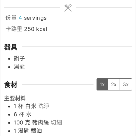
份量
4
servings
卡路里
250
kcal
器具
鍋子
湯匙
食材
1x
2x
3x
主要材料
1
杯
白米
洗淨
6
杯
水
100
克
豬肉絲
切細
1
湯匙
醬油