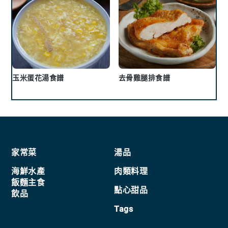
玉米蛋花湯食譜
去骨雞腿排食譜
Footer
家常菜
湯品
海鮮水產
肉類料理
飯麵主食
點心甜品
飲品
Tags