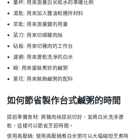
量杯
: 用來測量白米和水的準確比例
湯匙
: 用來加入醬油和攪拌材料
茶匙
: 用來測量鹽的用量
菜刀
: 用來切細豬肉絲
砧板
: 用來切豬肉的工作台
濾網
: 用來瀝乾洗淨的白米
碗
: 用來盛裝煮好的鹹粥
蔥花
: 用來裝飾鹹粥的配料
如何節省製作台式鹹粥的時間
提前準備食材
: 將
豬肉絲
提前切好，並將
白米
洗淨瀝
乾，這樣可以節省烹飪時間。
使用高壓鍋
: 使用高壓鍋煮
白米粥
可以大幅縮短烹煮時