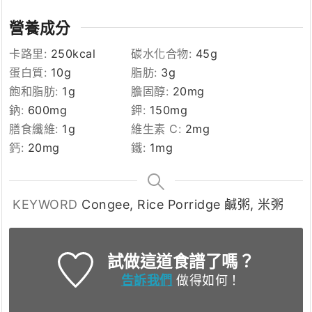
營養成分
卡路里:
250
kcal
碳水化合物:
45
g
蛋白質:
10
g
脂肪:
3
g
飽和脂肪:
1
g
膽固醇:
20
mg
鈉:
600
mg
鉀:
150
mg
膳食纖維:
1
g
維生素 C:
2
mg
鈣:
20
mg
鐵:
1
mg
KEYWORD
Congee, Rice Porridge 鹹粥, 米粥
試做這道食譜了嗎？
告訴我們
做得如何！