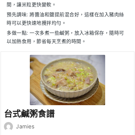
間，讓
米粒
更快變軟。
預先調味
: 將
醬油
和
鹽
提前混合好，這樣在加入
豬肉絲
時可以更快速地攪拌均勻。
多做一點
: 一次多煮一些
鹹粥
，放入冰箱保存，隨時可
以加熱食用，節省每天烹煮的時間。
台式鹹粥食譜
Jamies