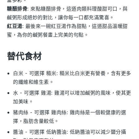
富多彩。
糖醋排骨
: 來點
糖醋排骨
，這道
肉類
料理酸甜可口，與
鹹粥形成絕妙的對比，讓你每一口都充滿驚喜。
紅豆湯
: 最後來一碗
紅豆湯
作為甜點，這道
甜品
溫暖甜
蜜，為你的鹹粥餐畫上完美的句點。
替代食材
白米
- 可選擇
糙米
: 糙米比白米更有營養，含有更多
的纖維和維生素。
水
- 可選擇
雞湯
: 雞湯可以增加鹹粥的風味，使其更
加美味。
豬肉絲
- 可選擇
雞肉絲
: 雞肉絲是一個較健康的選
擇，脂肪含量較低。
醬油
- 可選擇
低鈉醬油
: 低鈉醬油可以減少鹽分攝