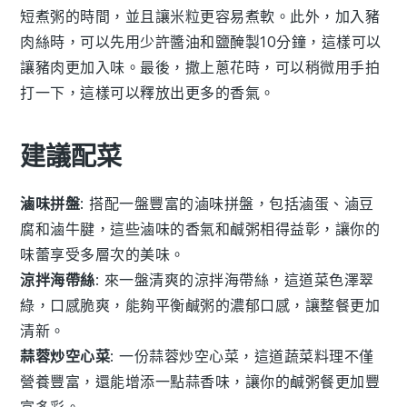
短煮粥的時間，並且讓
米粒
更容易煮軟。此外，加入
豬
肉絲
時，可以先用少許
醬油
和
鹽
醃製10分鐘，這樣可以
讓
豬肉
更加入味。最後，撒上
蔥花
時，可以稍微用手拍
打一下，這樣可以釋放出更多的香氣。
建議配菜
滷味拼盤
: 搭配一盤豐富的
滷味拼盤
，包括滷蛋、滷豆
腐和滷牛腱，這些
滷味
的香氣和鹹粥相得益彰，讓你的
味蕾享受多層次的美味。
涼拌海帶絲
: 來一盤清爽的
涼拌海帶絲
，這道菜色澤翠
綠，口感脆爽，能夠平衡鹹粥的濃郁口感，讓整餐更加
清新。
蒜蓉炒空心菜
: 一份
蒜蓉炒空心菜
，這道
蔬菜
料理不僅
營養豐富，還能增添一點蒜香味，讓你的鹹粥餐更加豐