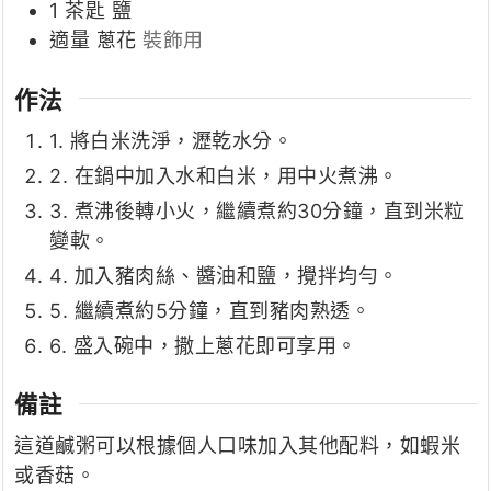
1
茶匙
鹽
適量
蔥花
裝飾用
作法
1. 將白米洗淨，瀝乾水分。
2. 在鍋中加入水和白米，用中火煮沸。
3. 煮沸後轉小火，繼續煮約30分鐘，直到米粒
變軟。
4. 加入豬肉絲、醬油和鹽，攪拌均勻。
5. 繼續煮約5分鐘，直到豬肉熟透。
6. 盛入碗中，撒上蔥花即可享用。
備註
這道鹹粥可以根據個人口味加入其他配料，如蝦米
或香菇。