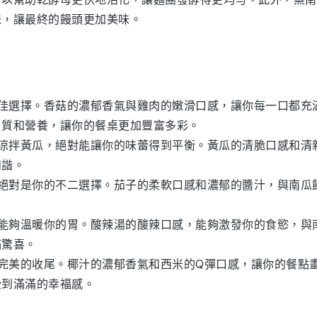
味，讓最終的
饅頭
更加美味。
佳選擇。
香菇
的濃郁香氣與
雞肉
的嫩滑口感，讓你每一口都充
白質和營養，讓你的餐桌更加豐富多彩。
涼拌黃瓜
，絕對能讓你的味蕾得到平衡。
黃瓜
的清脆口感和清
和諧。
絕對是你的不二選擇。
茄子
的柔軟口感和濃郁的醬汁，與南瓜
能夠溫暖你的胃。
酸辣湯
的酸辣口感，能夠激發你的食慾，與
滿驚喜。
完美的收尾。
椰汁
的濃郁香氣和
西米
的Q彈口感，讓你的餐點
受到滿滿的幸福感。