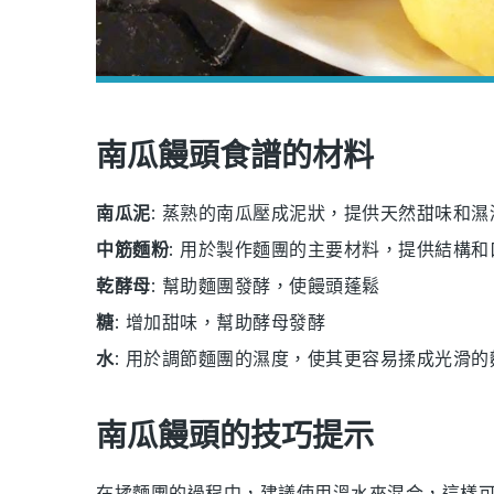
南瓜饅頭食譜的材料
南瓜泥
: 蒸熟的南瓜壓成泥狀，提供天然甜味和濕
中筋麵粉
: 用於製作麵團的主要材料，提供結構和
乾酵母
: 幫助麵團發酵，使饅頭蓬鬆
糖
: 增加甜味，幫助酵母發酵
水
: 用於調節麵團的濕度，使其更容易揉成光滑的
南瓜饅頭的技巧提示
在揉麵團的過程中，建議使用溫水來混合，這樣