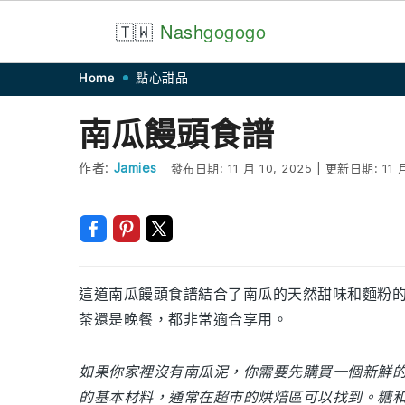
🇹🇼
Nash
gogogo
Skip
Skip
Skip
Skip
Home
點心甜品
to
to
to
to
南瓜饅頭食譜
primary
main
primary
footer
navigation
content
sidebar
作者:
Jamies
發布日期:
11 月 10, 2025
|
更新日期:
11 
這道南瓜饅頭食譜結合了南瓜的天然甜味和麵粉
茶還是晚餐，都非常適合享用。
如果你家裡沒有南瓜泥，你需要先購買一個新鮮
的基本材料，通常在超市的烘焙區可以找到。糖