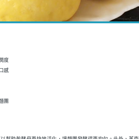
潤度
口感
麵團
可以幫助
乾酵母
更快地活化，讓麵團發酵得更均勻。此外，蒸南