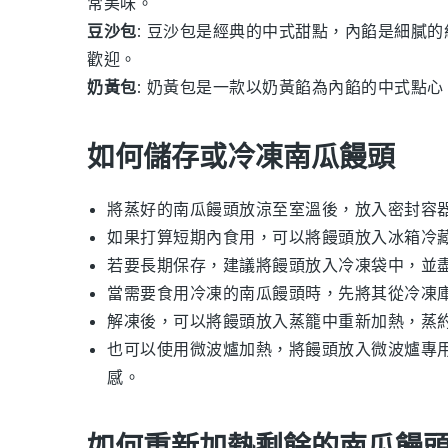
常美味。
豆沙包
: 豆沙包是經典的中式甜點，內餡是細膩
歡迎。
奶黃包
: 奶黃包是一款以奶黃餡為內餡的中式點
如何儲存或冷凍南瓜饅頭
將蒸好的
南瓜饅頭
放涼至室溫後，放入密封容
如果打算短期內食用，可以將
饅頭
放入冰箱冷藏
若要長期保存，建議將
饅頭
放入冷凍袋中，並盡
當需要食用冷凍的
南瓜饅頭
時，先將其從冷凍
解凍後，可以將
饅頭
放入蒸籠中重新加熱，蒸
也可以使用微波爐加熱，將
饅頭
放入微波爐專
感。
如何重新加熱剩餘的南瓜饅