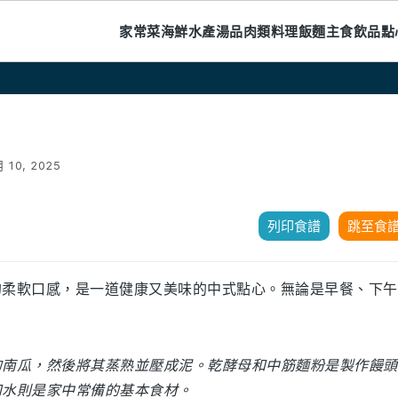
家常菜
海鮮水產
湯品
肉類料理
飯麵主食
飲品
點
月 10, 2025
列印食譜
跳至食
的柔軟口感，是一道健康又美味的中式點心。無論是早餐、下午
的南瓜，然後將其蒸熟並壓成泥。乾酵母和中筋麵粉是製作饅頭
和水則是家中常備的基本食材。