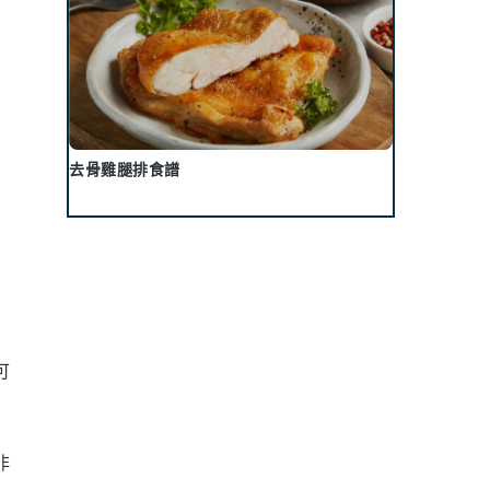
去骨雞腿排食譜
可
非