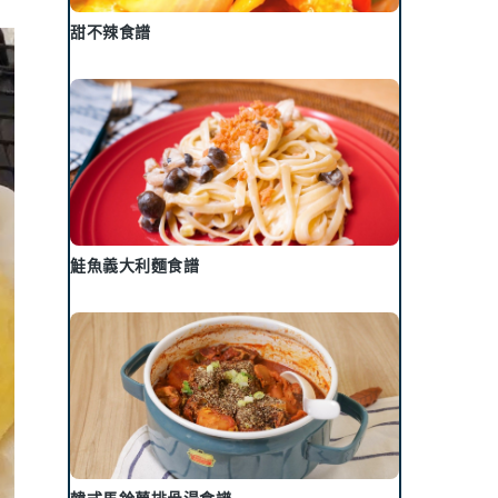
甜不辣食譜
鮭魚義大利麵食譜