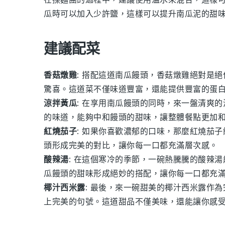
瓜時可以加入少許鹽，這樣可以提升
南瓜泥
的甜
建議配菜
香菇燉雞
: 搭配這道南瓜饅頭，
香菇燉雞
絕對是絕
驚喜。這道菜不僅味道豐富，還能提供豐富的蛋
涼拌黃瓜
: 在享用南瓜饅頭的同時，來一盤清爽的
的味道，能夠中和饅頭的甜味，讓整體餐點更加
紅燒茄子
: 如果你喜歡濃郁的口味，那麼
紅燒茄子
頭形成完美的對比，讓你每一口都充滿層次感。
酸辣湯
: 在這個寒冷的季節，一碗熱騰騰的
酸辣湯
瓜饅頭的甜味形成絕妙的搭配，讓你每一口都充
椰汁西米露
: 最後，來一碗甜美的
椰汁西米露
作為
上完美的句號。這道甜品不僅美味，還能讓你感