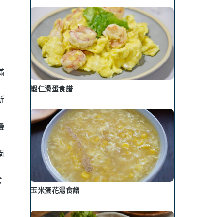
滿
蝦仁滑蛋食譜
新
饅
南
畫
玉米蛋花湯食譜