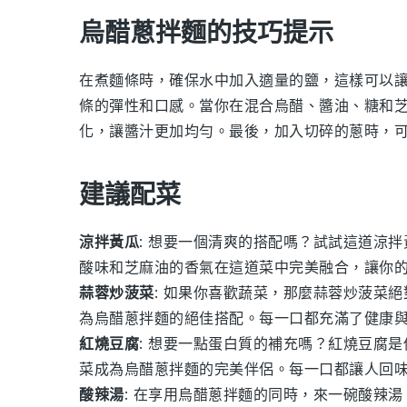
烏醋蔥拌麵的技巧提示
在煮
麵條
時，確保水中加入適量的鹽，這樣可以
條的彈性和口感。當你在混合
烏醋
、
醬油
、
糖
和
化，讓醬汁更加均勻。最後，加入
切碎的蔥
時，
建議配菜
涼拌黃瓜
: 想要一個清爽的搭配嗎？試試這道
涼拌
酸味和
芝麻油
的香氣在這道菜中完美融合，讓你
蒜蓉炒菠菜
: 如果你喜歡
蔬菜
，那麼
蒜蓉炒菠菜
絕
為
烏醋蔥拌麵
的絕佳搭配。每一口都充滿了健康
紅燒豆腐
: 想要一點
蛋白質
的補充嗎？
紅燒豆腐
是
菜成為
烏醋蔥拌麵
的完美伴侶。每一口都讓人回
酸辣湯
: 在享用
烏醋蔥拌麵
的同時，來一碗
酸辣湯