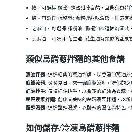
糖
- 可選擇
蜂蜜
: 蜂蜜甜味自然，且帶有獨特
糖
- 可選擇
楓糖漿
: 楓糖漿甜味濃郁，且帶有
芝麻油
- 可選擇
橄欖油
: 橄欖油味道較為清
芝麻油
- 可選擇
花生油
: 花生油有類似的堅果
類似烏醋蔥拌麵的其他食譜
蔥油拌麵
: 這道經典的
蔥油拌麵
，以香濃的
蔥油
為
麻醬涼麵
: 炎炎夏日，來一碗
麻醬涼麵
，濃郁的
芝
紅油抄手
: 這道
紅油抄手
，以香辣的
紅油
為靈魂，
蒜蓉菠菜拌麵
: 健康又美味的
蒜蓉菠菜拌麵
，以新
酸辣湯麵
: 這道
酸辣湯麵
，以酸辣的
湯底
為特色，
如何儲存/冷凍烏醋蔥拌麵