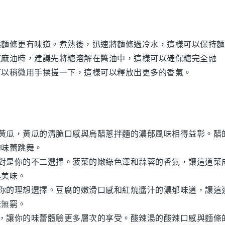
讓麵條更有味道。煮熟後，迅速將麵條過冷水，這樣可以保持麵
芝麻油
時，建議先將糖溶解在醬油中，這樣可以確保糖完全融
可以稍微用手揉搓一下，這樣可以釋放出更多的香氣。
黃瓜
，
黃瓜
的清脆口感與
烏醋蔥拌麵
的濃郁風味相得益彰。
醋
的味蕾跳舞。
對是你的不二選擇。
菠菜
的嫩綠色澤和
蒜蓉
的香氣，讓這道菜
與美味。
你的理想選擇。
豆腐
的嫩滑口感和
紅燒醬汁
的濃郁味道，讓這
味無窮。
，讓你的味蕾體驗更多層次的享受。
酸辣湯
的酸辣口感與
麵條