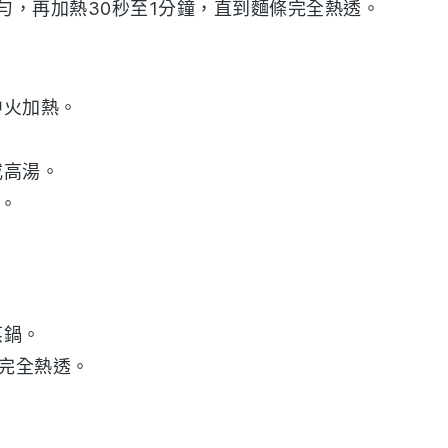
勻，再加熱30秒至1分鐘，直到
麵條
完全熱透。
中火加熱。
或
高湯
。
。
蒸鍋。
完全熱透。