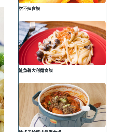
甜不辣食譜
鮭魚義大利麵食譜