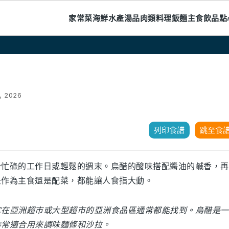
家常菜
海鮮水產
湯品
肉類料理
飯麵主食
飲品
點
, 2026
列印食譜
跳至食
合忙碌的工作日或輕鬆的週末。烏醋的酸味搭配醬油的鹹香，再
是作為主食還是配菜，都能讓人食指大動。
它在亞洲超市或大型超市的亞洲食品區通常都能找到。烏醋是一
非常適合用來調味麵條和沙拉。