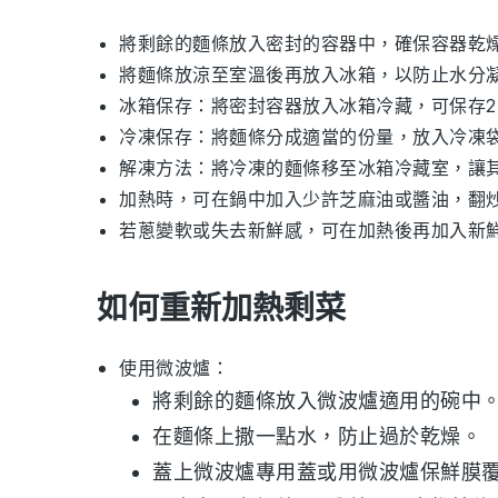
將剩餘的
麵條
放入密封的容器中，確保容器乾
將
麵條
放涼至室溫後再放入冰箱，以防止水分
冰箱保存：將密封容器放入冰箱冷藏，可保存2
冷凍保存：將
麵條
分成適當的份量，放入冷凍袋
解凍方法：將冷凍的
麵條
移至冰箱冷藏室，讓
加熱時，可在鍋中加入少許
芝麻油
或
醬油
，翻
若
蔥
變軟或失去新鮮感，可在加熱後再加入新
如何重新加熱剩菜
使用微波爐：
將剩餘的
麵條
放入微波爐適用的碗中
在麵條上撒一點水，防止過於乾燥。
蓋上微波爐專用蓋或用微波爐保鮮膜