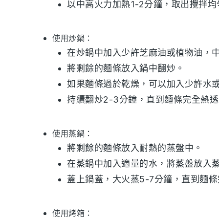
以中高火力加熱1-2分鐘，取出攪拌均
使用炒鍋：
在炒鍋中加入少許
芝麻油
或
植物油
，
將剩餘的
麵條
放入鍋中翻炒。
如果麵條過於乾燥，可以加入少許水
持續翻炒2-3分鐘，直到
麵條
完全熱透
使用蒸鍋：
將剩餘的
麵條
放入耐熱的蒸盤中。
在蒸鍋中加入適量的水，將蒸盤放入
蓋上鍋蓋，大火蒸5-7分鐘，直到
麵條
使用烤箱：