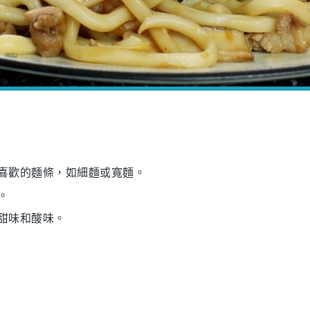
你喜歡的麵條，如細麵或寬麵。
。
點甜味和酸味。