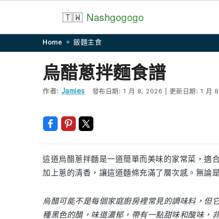
🇹🇼
Nash
gogogo
Skip
Skip
Skip
Skip
Home
飯麵主食
to
to
to
to
烏醋蔥拌麵食譜
primary
main
primary
footer
navigation
content
sidebar
作者:
Jamies
發布日期:
1 月 8, 2026
|
更新日期:
1 月 8
這道烏醋蔥拌麵是一道簡單而美味的家常菜，適
加上蔥的清香，讓這道麵條充滿了層次感。無論
烏醋可能不是每個家庭廚房裡常見的調味料，但
種黑色的醋，味道濃郁，帶有一點甜味和酸味，