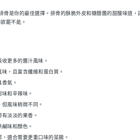
排骨
是你的最佳選擇。
排骨
的酥脆外皮和
糖醋醬
的甜酸味道，
你欲罷不能。
能吸收更多的醬汁風味。
果風味，且富含纖維和蛋白質。
具香氣。
甜味和辛辣味。
，但風味稍微不同。
帶有淡淡的果香。
供鹹味和顏色。
濃郁，適合需要更重口味的菜餚。