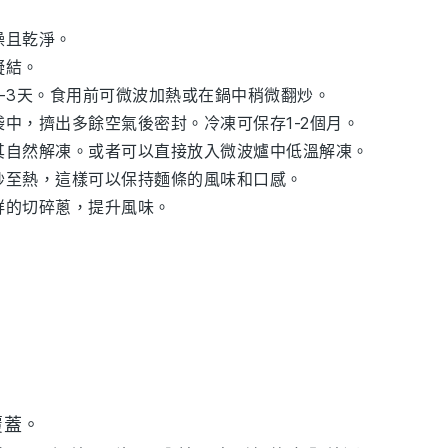
燥且乾淨。
凝結。
-3天。食用前可微波加熱或在鍋中稍微翻炒。
中，擠出多餘空氣後密封。冷凍可保存1-2個月。
其自然解凍。或者可以直接放入微波爐中低溫解凍。
炒至熱，這樣可以保持
麵條
的風味和口感。
鮮的切碎
蔥
，提升風味。
。
覆蓋。