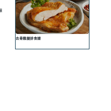
讓
去骨雞腿排食譜