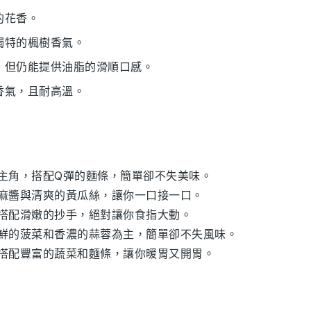
的花香。
獨特的楓樹香氣。
淡，但仍能提供油脂的滑順口感。
香氣，且耐高溫。
主角，搭配Q彈的
麵條
，簡單卻不失美味。
麻醬
與清爽的
黃瓜絲
，讓你一口接一口。
搭配滑嫩的
抄手
，絕對讓你食指大動。
鮮的
菠菜
和香濃的
蒜蓉
為主，簡單卻不失風味。
搭配豐富的
蔬菜
和
麵條
，讓你暖胃又開胃。