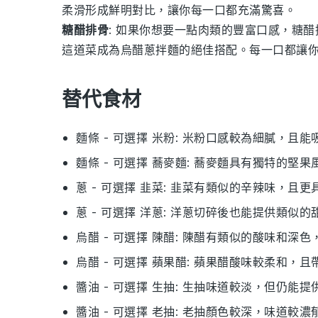
柔滑形成鮮明對比，讓你每一口都充滿驚喜。
糖醋排骨
: 如果你想要一點
肉類
的豐富口感，
糖醋
這道菜成為
烏醋蔥拌麵
的絕佳搭配。每一口都讓
替代食材
麵條
- 可選擇
米粉
: 米粉口感較為細膩，且
麵條
- 可選擇
蕎麥麵
: 蕎麥麵具有獨特的堅
蔥
- 可選擇
韭菜
: 韭菜有類似的辛辣味，且更
蔥
- 可選擇
洋蔥
: 洋蔥切碎後也能提供類似的
烏醋
- 可選擇
陳醋
: 陳醋有類似的酸味和深色
烏醋
- 可選擇
蘋果醋
: 蘋果醋酸味較柔和，且
醬油
- 可選擇
生抽
: 生抽味道較淡，但仍能提
醬油
- 可選擇
老抽
: 老抽顏色較深，味道較