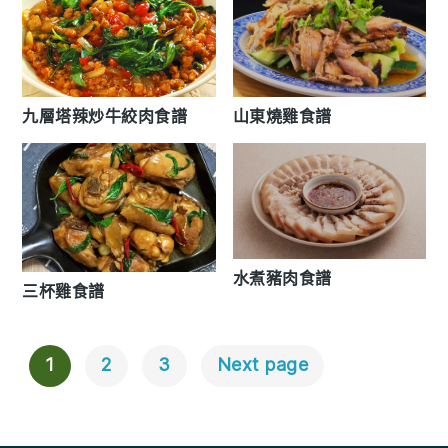
九層塔辣炒牛絞肉食譜
山東燒雞食譜
水煮豬肉食譜
三杯雞食譜
1
2
3
Next page
文
章
導