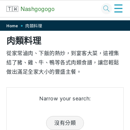
☰
🇹🇼
Nash
gogogo
Skip
Skip
Skip
Skip
Home
肉類料理
to
to
to
to
肉類料理
primary
main
primary
footer
navigation
content
sidebar
從家常滷肉、下飯的熱炒，到宴客大菜，這裡集
結了豬、雞、牛、鴨等各式肉類食譜，讓您輕鬆
做出滿足全家大小的豐盛主餐。
Narrow your search:
沒有分類